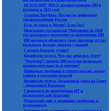
ИСИЭЗ НИУ ВШЭ: распространение ИИ в
06.11.2025
регионах в 2024 году
Татьяна Зарубина. Несчастье цифрового
28.10.2025
здравоохранения России
28.10.2025
Есть ли грязь в Индии? А на Гоа?
Программа госгарантий Минздрава на 2026
28.10.2025
год расширяет возможности применения ИИ
ИИ научился объяснять свои диагнозы и стал
28.10.2025
вызывать больше доверия у врачей
21.10.2025
Сделаем Каталог лучше!
21.10.2025
Индийские чудеса. Что мы забыли в Агре?
”Workslop”: почему ИИ-халтура подрывает
21.10.2025
производительность и доверие?
Цифровые двойники в строительстве: между
21.10.2025
хайпом и реальной пользой
Индийские чудеса. Загадочный город на Ганге
14.10.2025
- священный Варанаси
Симпозиум по применению ИТ в
14.10.2025
педиатрической практике
Открытый софт в медицине: проблемы и
14.10.2025
возможности
Пациентский экстремизм: как распознать и