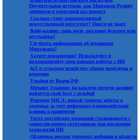
Идиотизм всероссийского масштаба.
25.06.2025
Поучительная история, как Минздрав Родину
любимую в очередной раз поимел
Сколько стоит корпоративный
25.06.2025
искусственный интеллект? Никто не знает
Вайб-кодинг: дань моде, реальное будущее или
25.06.2025
пустышка?
Где брать информацию об аукционах
18.06.2025
Минздрава?
Хотите повышения? Используйте и
18.06.2025
поддерживайте свои навыки работы с ИИ
IoT в сельском хозяйстве: общие проблемы и
18.06.2025
решения
18.06.2025
Улыбки от Врачи РФ
Михаил Эльянов: на каждую хитрую задницу
10.06.2025
найдется свой болт с резьбой
Решение MILA: новый уровень заботы о
10.06.2025
здоровье за счет цифрового взаимодействия
клиник и пациентов
Треть российских компаний сталкиваются с
10.06.2025
сопротивлением сотрудников при внедрении
технологий ИИ
Облачные реалии тормозят амбиции в области
10.06.2025