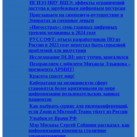
ИСИЭЗ НИУ ВШЭ: эффекты ограничений
14.08.2024
доступа к зарубежным цифровым ресурсам
Приглашаем на симпозиум-путешествие в
04.08.2024
Эмиратах за смешные деньги
«Ингосстрах»: семь главных цифровых
04.08.2024
трендов медицины в 2024 году
РУССОФТ: отъезд разработчиков ПО из
04.08.2024
России в 2023 году перестал быть серьезной
проблемой для индустрии
04.08.2024
Исследование DLBI: рост утечек замедлился
Поздравляем с юбилеем Михаила Эльянова –
01.08.2024
президента АРМИТ!
30.07.2024
Красота спасет мир!
Кибератаки на медицинскую сферу
становятся более критичными по мере
30.07.2024
цифровизации пользовательских данных
пациентов
Как выбрать сервис для видеоконференций,
30.07.2024
если Zoom и Microsoft Teams уйдут из России
30.07.2024
Улыбки от Врачи РФ
Мэр Москвы Сергей Собянин рассказал, как
24.07.2024
цифровизация изменила столичное
здравоохранение