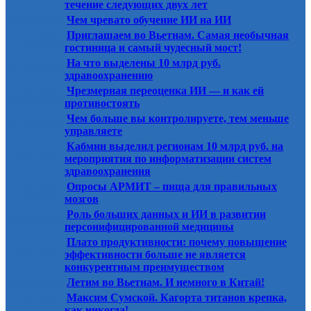
течение следующих двух лет
28.04.2026
Чем чревато обучение ИИ на ИИ
Приглашаем во Вьетнам. Самая необычная
21.04.2026
гостиница и самый чудесный мост!
На что выделены 10 млрд руб.
21.04.2026
здравоохранению
Чрезмерная переоценка ИИ — и как ей
21.04.2026
противостоять
Чем больше вы контролируете, тем меньше
21.04.2026
управляете
Кабмин выделил регионам 10 млрд руб. на
14.04.2026
мероприятия по информатизации систем
здравоохранения
Опросы АРМИТ – пища для правильных
14.04.2026
мозгов
Роль больших данных и ИИ в развитии
14.04.2026
персонифицированной медицины
Плато продуктивности: почему повышение
14.04.2026
эффективности больше не является
конкурентным преимуществом
16.03.2026
Летим во Вьетнам. И немного в Китай!
Максим Сумской. Кагорта титанов крепка,
16.03.2026
как никогда!