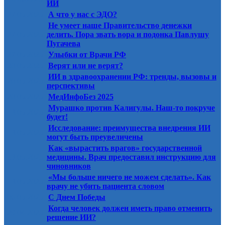
ИИ
27.05.2025
А что у нас с ЭДО?
Не умеет наше Правительство денежки
27.05.2025
делить. Пора звать вора и подонка Павлушу
Пугачева
27.05.2025
Улыбки от Врачи РФ
20.05.2025
Верят или не верят?
ИИ в здравоохранении РФ: тренды, вызовы и
20.05.2025
перспективы
20.05.2025
МедИнфоБез 2025
Мурашко против Калигулы. Наш-то покруче
13.05.2025
будет!
Исследование: преимущества внедрения ИИ
13.05.2025
могут быть преувеличены
Как «вырастить врагов» государственной
13.05.2025
медицины. Врач предоставил инструкцию для
чиновников
«Мы больше ничего не можем сделать». Как
13.05.2025
врачу не убить пациента словом
06.05.2025
С Днем Победы
Когда человек должен иметь право отменить
29.04.2025
решение ИИ?