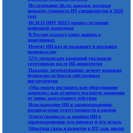
Исследование hh.ru: навыки, которые
23.12.2025
повысят стоимость ИТ-специалистов в 2026
году
ИСИЭЗ НИУ ВШЭ оценил состояние
23.12.2025
цифровой экономики
В России создадут озеро данных о
23.12.2025
мошенниках
Почему ИИ-код не выживает в реальном
18.12.2025
производстве
52% московских компаний увольняли
18.12.2025
сотрудников после ИБ-инцидентов
Парадокс автоматизации: почему команды
18.12.2025
безопасности боятся собственных
инструментов
«Мы можем поставить вам оборудование
18.12.2025
дешевле»: как отличить реальную экономию
от мины замедленного действия
Использование ИИ в здравоохранении:
25.11.2025
распределение ответственности и рисков
Ответственность за ошибки ИИ в
25.11.2025
здравоохранении: кто виноват и что делать
Обратная связь и развитие в ИТ: как диалог
25.11.2025