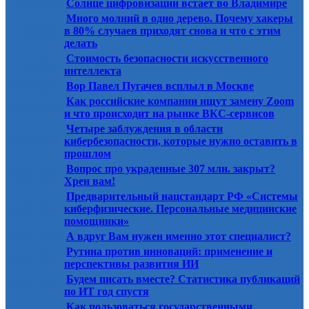
17.02.2025
Солнце цифровизации встает во Владимире
Много молний в одно дерево. Почему хакеры
17.02.2025
в 80% случаев приходят снова и что с этим
делать
Стоимость безопасности искусственного
17.02.2025
интеллекта
06.02.2025
Вор Павел Пугачев всплыл в Москве
Как российские компании ищут замену Zoom
06.02.2025
и что происходит на рынке ВКС-сервисов
Четыре заблуждения в области
06.02.2025
кибербезопасности, которые нужно оставить в
прошлом
Вопрос про украденные 307 млн. закрыт?
28.01.2025
Хрен вам!
Предварительный нацстандарт РФ «Системы
28.01.2025
киберфизические. Персональные медицинские
помощники»
28.01.2025
А вдруг Вам нужен именно этот специалист?
Рутина против инноваций: применение и
28.01.2025
перспективы развития ИИ
Будем писать вместе? Статистика публикаций
22.01.2025
по ИТ год спустя
Как пользоваться государственными