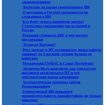
здравоохранение
24.02.2026
Дисбаланс на рынке генеративного ИИ
О заседании в Госдуме оргкомитета по
16.02.2026
слушаниям о ИИ
Кто будет лечить пациентов завтра?
16.02.2026
Статистика сокращения числа врачей в
России
Реальная стоимость ИИ: о чем молчат
16.02.2026
поставщики
16.02.2026
Летим во Вьетнам?
Рост зарплат в ИТ остановился, поиск работы
16.02.2026
занимает до 3 месяцев, резюме больше не
работают
08.02.2026
Московский ЕМИАС в Санкт Петербурге
Эксперты hh.ru выяснили, как соискатели
08.02.2026
пытаются выделиться в ИТ и что
действительно важно компаниям
Автоматическая проверка сайтов
08.02.2026
Роскомнадзором
Генеративный ИИ повышает
08.02.2026
производительность разработчиков, но только
опытных