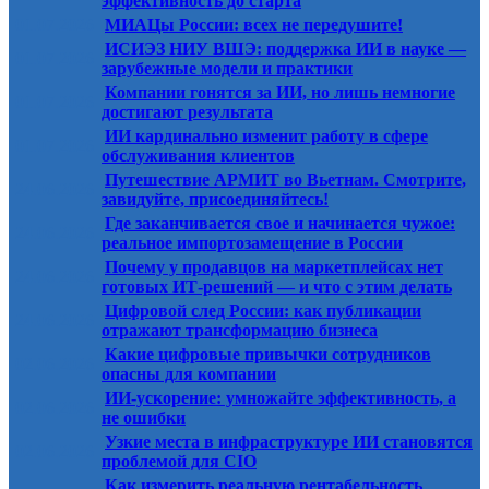
эффективность до старта
01.07.2026
МИАЦы России: всех не передушите!
ИСИЭЗ НИУ ВШЭ: поддержка ИИ в науке —
01.07.2026
зарубежные модели и практики
Компании гонятся за ИИ, но лишь немногие
01.07.2026
достигают результата
ИИ кардинально изменит работу в сфере
01.07.2026
обслуживания клиентов
Путешествие АРМИТ во Вьетнам. Смотрите,
24.06.2026
завидуйте, присоединяйтесь!
Где заканчивается свое и начинается чужое:
24.06.2026
реальное импортозамещение в России
Почему у продавцов на маркетплейсах нет
24.06.2026
готовых ИТ-решений — и что с этим делать
Цифровой след России: как публикации
24.06.2026
отражают трансформацию бизнеса
Какие цифровые привычки сотрудников
02.06.2026
опасны для компании
ИИ-ускорение: умножайте эффективность, а
02.06.2026
не ошибки
Узкие места в инфраструктуре ИИ становятся
02.06.2026
проблемой для CIO
Как измерить реальную рентабельность