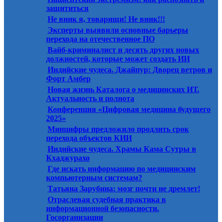
14.10.2025
защититься
07.10.2025
Не вник я, товарищи! Не вник!!!
Эксперты выявили основные барьеры
07.10.2025
перехода на отечественное ПО
Вайб-криминалист и десять других новых
07.10.2025
должностей, которые может создать ИИ
Индийские чудеса. Джайпур: Дворец ветров и
07.10.2025
Форт Амбер
Новая жизнь Каталога о медицинских ИТ.
30.09.2025
Актуальность и полнота
Конференция «Цифровая медицина будущего
30.09.2025
2025»
Минцифры предложило продлить срок
30.09.2025
перехода объектов КИИ
Индийские чудеса. Храмы Кама Сутры в
30.09.2025
Кхаджурахо
Где искать информацию по медицинским
23.09.2025
компьютерным системам?
23.09.2025
Татьяна Зарубина: мозг почти не дремлет!
Отраслевая судебная практика в
23.09.2025
информационной безопасности.
Госорганизации