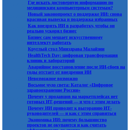
Где искать достоверную информацию по
22.07.2026
медицинским компьютерным системам?
Новый законопроект о поддержке ИИ: снова
22.07.2026
красивая вывеска и поддержка избранных
Как внедрять ИИ в разработку, чтобы он
22.07.2026
реально ускорял бизнес
Бизнес сам мешает искусственному
22.07.2026
интеллекту работать
14.07.2026
Круглый стол Минздрава Малайзии
HealthTech Day: цифровая трансформация
14.07.2026
клиник и лабораторий
Аварийное восстановление после ИИ-сбоев на
14.07.2026
годы отстает от внедрения ИИ
14.07.2026
Невозможное возможно
Восьмое чудо света: Каталог «Цифровое
09.07.2026
здравоохранение России»
Почему у продавцов на маркетплейсах нет
09.07.2026
готовых ИТ-решений — и что с этим делать
Почему ИИ приводит к выгоранию ИТ-
09.07.2026
руководителей — и как с этим справиться
Экономика ИИ: почему большинство
09.07.2026
проектов не окупаются и как считать