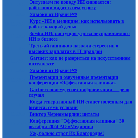
Энтузиазм по поводу ИИ снижается:
26.11.2024
работники видят в нем угрозу
26.11.2024
Улыбки от Врачи РФ
Курс «ИИ в медицине: как использовать в
18.11.2024
работе каждый день»
Зомби-ИИ: растущая угроза неуправляемого
18.11.2024
ИИ в бизнесе
Треть айтишников назвали стереотип о
18.11.2024
высоких зарплатах в IT правдой
Gartner: как не разориться на искусственном
18.11.2024
интеллекте
18.11.2024
Улыбки от Врачи РФ
Презентации и озвученные презентации
13.11.2024
конференции «Эффективная клиника»
Gartner: почему успех цифровизации — дело
13.11.2024
случая
Когда генеративный ИИ станет полезным для
13.11.2024
бизнеса: семь условий
13.11.2024
Виктор Черномырдин: цитаты
Конференция "Эффективная клиника" 30
28.10.2024
октября 2024 АО «Медицина
28.10.2024
Уж, больно строг Их Благородие!