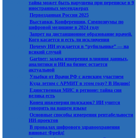
18.03.2025
тайна может быть нарушена при переписке в 9
иностранных месенджерах
18.03.2025
Первозданная Россия 2025
Выставки, Конференции, Симпозиумы по
12.03.2025
цифровой медицине в 2024 году
Запрет на дистанционное образование врачей.
12.03.2025
Кого касается и есть ли исключения
Почему ИИ нуждается в “рубильнике” — на
12.03.2025
всякий случай
Gartner: задача измерения влияния данных,
12.03.2025
аналитики и ИИ на бизнес остается
актуальной
06.03.2025
Улыбки от Врачи РФ с женским участием
05.03.2025
Куда летим с АРМИТ в этом году? В Индию!
Единственная МИС в регионе: тайна сия
25.02.2025
велика есть
Конец инженерии подсказок? ИИ учится
25.02.2025
говорить на нашем языке
Основные способы измерения рентабельности
25.02.2025
ИИ-проектов
В провалах цифрового здравоохранения
17.02.2025
виноват Фрейд!