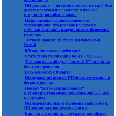
ИИ уже здесь — но готовы ли мы к нему? Чем
16.03.2026
делятся зарубежные коллеги и что уже
внедряют российские врачи
Цифровизация здравоохранения и
телемедицина: что реально работает у
16.03.2026
небольших клиник и медицинских бизнесов в
регионах
Летим в июне во Вьетнам и немножко в
12.03.2026
Китай
10.03.2026
676 миллионов не пробегали?
10.03.2026
Статистика публикаций по ИТ - год 2025
Технологический суверенитет в ИТ: иллюзия
10.03.2026
быстрого решения
04.03.2026
Всех-всех-всех с 8 марта!
Исследование: агенты ИИ безответственны и
04.03.2026
бесконтрольны
Почему “автоматизированная”
04.03.2026
инфраструктура может обойтись дороже, чем
вы думаете
Исследование: ИИ не экономит ваше время,
25.02.2026
ИИ заставляет вас делать больше
Как два замминистра опускают российское
24.02.2026