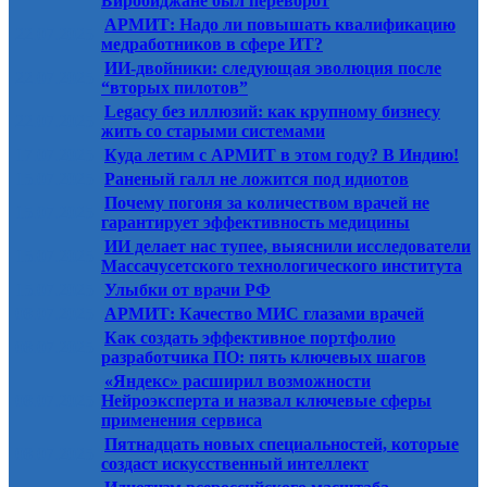
Биробиджане был переворот
АРМИТ: Надо ли повышать квалификацию
22.07.2025
медработников в сфере ИТ?
ИИ-двойники: следующая эволюция после
22.07.2025
“вторых пилотов”
Legacy без иллюзий: как крупному бизнесу
22.07.2025
жить со старыми системами
17.07.2025
Куда летим с АРМИТ в этом году? В Индию!
15.07.2025
Раненый галл не ложится под идиотов
Почему погоня за количеством врачей не
15.07.2025
гарантирует эффективность медицины
ИИ делает нас тупее, выяснили исследователи
15.07.2025
Массачусетского технологического института
15.07.2025
Улыбки от врачи РФ
08.07.2025
АРМИТ: Качество МИС глазами врачей
Как создать эффективное портфолио
08.07.2025
разработчика ПО: пять ключевых шагов
«Яндекс» расширил возможности
08.07.2025
Нейроэксперта и назвал ключевые сферы
применения сервиса
Пятнадцать новых специальностей, которые
08.07.2025
создаст искусственный интеллект