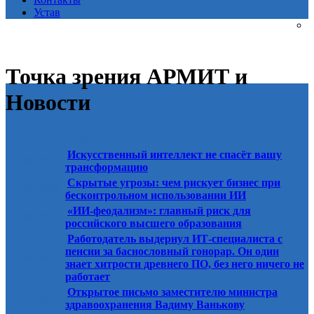
Устав
Точка зрения АРМИТ и
Новости
Дата
Тема
Искусственный интеллект не спасёт вашу
05.08.2026
трансформацию
Скрытые угрозы: чем рискует бизнес при
05.08.2026
бесконтрольном использовании ИИ
«ИИ-феодализм»: главный риск для
05.08.2026
российского высшего образования
Работодатель выдернул ИТ-специалиста с
пенсии за баснословный гонорар. Он один
05.08.2026
знает хитрости древнего ПО, без него ничего не
работает
Открытое письмо заместителю министра
28.07.2026
здравоохранения Вадиму Ванькову