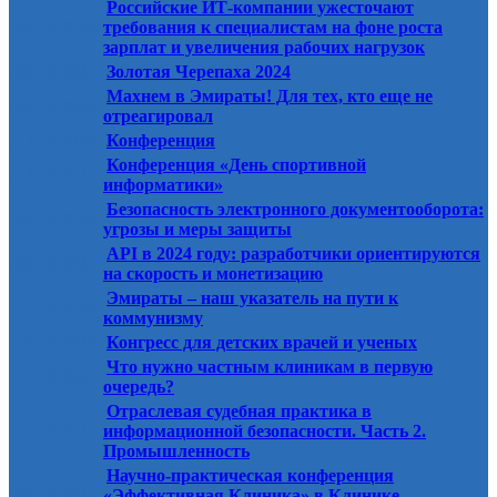
Российские ИТ-компании ужесточают
28.10.2024
требования к специалистам на фоне роста
зарплат и увеличения рабочих нагрузок
28.10.2024
Золотая Черепаха 2024
Махнем в Эмираты! Для тех, кто еще не
24.10.2024
отреагировал
22.10.2024
Конференция
Конференция «День спортивной
22.10.2024
информатики»
Безопасность электронного документооборота:
22.10.2024
угрозы и меры защиты
API в 2024 году: разработчики ориентируются
22.10.2024
на скорость и монетизацию
Эмираты – наш указатель на пути к
15.10.2024
коммунизму
15.10.2024
Конгресс для детских врачей и ученых
Что нужно частным клиникам в первую
15.10.2024
очередь?
Отраслевая судебная практика в
15.10.2024
информационной безопасности. Часть 2.
Промышленность
Научно-практическая конференция
08.10.2024
«Эффективная Клиника» в Клинике