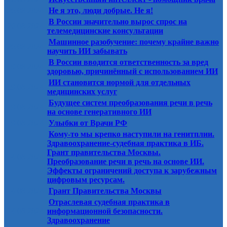
26.08.2024
Не я это, люди добрые. Не я!
В России значительно вырос спрос на
26.08.2024
телемедицинские консультации
Машинное разобучение: почему крайне важно
26.08.2024
научить ИИ забывать
В России вводится ответственность за вред
19.08.2024
здоровью, причинённый с использованием ИИ
ИИ становится нормой для отдельных
19.08.2024
медицинских услуг
Будущее систем преобразования речи в речь
19.08.2024
на основе генеративного ИИ
19.08.2024
Улыбки от Врачи РФ
Кому-то мы крепко наступили на генитплии.
Здравоохранение-судебная практика в ИБ.
Грант правительства Москвы.
14.08.2024
Преобразование речи в речь на основе ИИ.
Эффекты ограничений доступа к зарубежным
цифровым ресурсам.
14.08.2024
Грант Правительства Москвы
Отраслевая судебная практика в
14.08.2024
информационной безопасности.
Здравоохранение