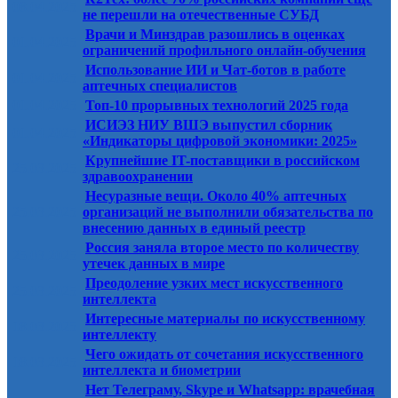
08.04.2025
не перешли на отечественные СУБД
Врачи и Минздрав разошлись в оценках
01.04.2025
ограничений профильного онлайн-обучения
Использование ИИ и Чат-ботов в работе
01.04.2025
аптечных специалистов
01.04.2025
Топ-10 прорывных технологий 2025 года
ИСИЭЗ НИУ ВШЭ выпустил сборник
01.04.2025
«Индикаторы цифровой экономики: 2025»
Крупнейшие IT-поставщики в российском
25.03.2025
здравоохранении
Несуразные вещи. Около 40% аптечных
25.03.2025
организаций не выполнили обязательства по
внесению данных в единый реестр
Россия заняла второе место по количеству
25.03.2025
утечек данных в мире
Преодоление узких мест искусственного
25.03.2025
интеллекта
Интересные материалы по искусственному
18.03.2025
интеллекту
Чего ожидать от сочетания искусственного
18.03.2025
интеллекта и биометрии
Нет Телеграму, Skype и Whatsapp: врачебная