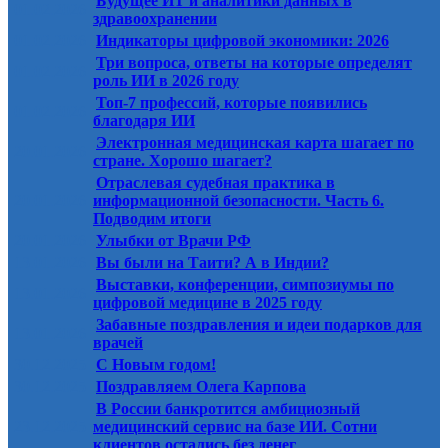
Будущее ИТ и аналитики данных в
01.02.2026
здравоохранении
01.02.2026
Индикаторы цифровой экономики: 2026
Три вопроса, ответы на которые определят
01.02.2026
роль ИИ в 2026 году
Топ-7 профессий, которые появились
01.02.2026
благодаря ИИ
Электронная медицинская карта шагает по
20.01.2026
стране. Хорошо шагает?
Отраслевая судебная практика в
20.01.2026
информационной безопасности. Часть 6.
Подводим итоги
20.01.2026
Улыбки от Врачи РФ
13.01.2026
Вы были на Таити? А в Индии?
Выставки, конференции, симпозиумы по
13.01.2026
цифровой медицине в 2025 году
Забавные поздравления и идеи подарков для
13.01.2026
врачей
30.12.2025
С Новым годом!
30.12.2025
Поздравляем Олега Карпова
В России банкротится амбициозный
23.12.2025
медицинский сервис на базе ИИ. Сотни
клиентов остались без денег