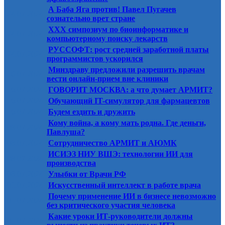
А Баба Яга против! Павел Пугачев
24.07.2024
сознательно врет стране
XXX симпозиум по биоинформатике и
24.07.2024
компьютерному поиску лекарств
РУССОФТ: рост средней заработной платы
24.07.2024
программистов ускорился
Минздраву предложили разрешить врачам
16.07.2024
вести онлайн-прием вне клиники
16.07.2024
ГОВОРИТ МОСКВА: а что думает АРМИТ?
16.07.2024
Обучающий IT-симулятор для фармацевтов
16.07.2024
Будем ездить и дружить
Кому война, а кому мать родна. Где деньги,
08.07.2024
Павлуша?
08.07.2024
Сотрудничество АРМИТ и АЮМК
ИСИЭЗ НИУ ВШЭ: технологии ИИ для
08.07.2024
производства
08.07.2024
Улыбки от Врачи РФ
01.07.2024
Искусственный интеллект в работе врача
Почему применение ИИ в бизнесе невозможно
01.07.2024
без критического участия человека
Какие уроки ИТ-руководители должны
01.07.2024