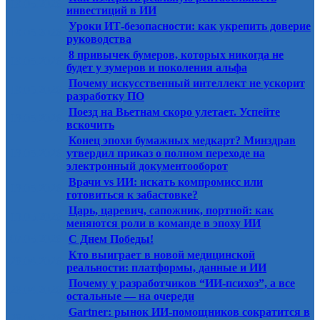
19.05.2026
инвестиций в ИИ
Уроки ИТ-безопасности: как укрепить доверие
19.05.2026
руководства
8 привычек бумеров, которых никогда не
19.05.2026
будет у зумеров и поколения альфа
Почему искусственный интеллект не ускорит
19.05.2026
разработку ПО
Поезд на Вьетнам скоро улетает. Успейте
13.05.2026
вскочить
Конец эпохи бумажных медкарт? Минздрав
13.05.2026
утвердил приказ о полном переходе на
электронный документооборот
Врачи vs ИИ: искать компромисс или
13.05.2026
готовиться к забастовке?
Царь, царевич, сапожник, портной: как
13.05.2026
меняются роли в команде в эпоху ИИ
07.05.2026
C Днем Победы!
Кто выиграет в новой медицинской
28.04.2026
реальности: платформы, данные и ИИ
Почему у разработчиков “ИИ-психоз”, а все
28.04.2026
остальные — на очереди
Gartner: рынок ИИ-помощников сократится в
28.04.2026