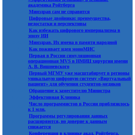
академика Ройтберга
08.10.2024
Минздрав сам не справится
Цифровые двойники: преимущества,
08.10.2024
недостатки и перспективы
Как избежать цифрового империализма в
08.10.2024
эпоху ИИ
01.10.2024
Минздрав. Их имена в памяти народной
01.10.2024
Как поживает идея моноМИС
Первая в России симуляционная
01.10.2024
операционная MVS в НМИЦ хирургии имени
А. В. Вишневского
Первый МГМУ уже масштабирует в регионы
01.10.2024
уникальную цифровую систему «Виртуальный
пациент» для обучения студентов-медиков
24.09.2024
Обращение к заместителю Министра
24.09.2024
Эффективная Клиника
Число программистов в России приблизилось
24.09.2024
к 1 млн.
Программы регулирования данных
24.09.2024
расширяются, но доверие к данным
снижается
Конференция в клинике акад. Ройтберга.