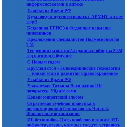
22.01.2025
информсистемами в аптеке
22.01.2025
Улыбки от Врачи РФ
Куда поедем путешествовать с АРМИТ в этом
15.01.2025
году?
Бездонная ЕГИСЗ и бездонные карманы
15.01.2025
чиновников
Предложения специалистов Подмосковья по
15.01.2025
ТМ
Тенденции развития баз данных: обзор за 2024
15.01.2025
год и взгляд в будущее
27.12.2024
С Новым годом
Круглый стол «Телемедицинские технологии
27.12.2024
— новый этап в развитии здравоохранения»
27.12.2024
Улыбки от Врачи РФ
Уважаемая Татьяна Васильевна! Не
24.12.2024
позорьтесь. Уйдите сами
24.12.2024
Новый эмиратский альбом
Отраслевая судебная практика в
24.12.2024
информационной безопасности. Часть 3.
Финансовые организации
ИБ без ошибок. Пять пробелов в защите ИТ-
24.12.2024
инфраструктуры, которые следует устранить