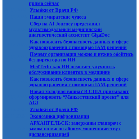
прямо сейчас
24.12.2024
Улыбки от Врачи РФ
17.12.2024
Наши эмиратские чудеса
Сбер на AI Journey представил
17.12.2024
мультимодальный медицинский
диагностический ассистент GigaDoc
Как повысить безопасность данных в сфере
17.12.2024
здравоохранения с помощью IAM-решений
Почему организации можно и нужно обойтись
17.12.2024
без директора по ИИ
MedTech: как ИИ помогает улучшить
12.12.2024
обслуживание клиентов в медицине
Как повысить безопасность данных в сфере
12.12.2024
здравоохранения с помощью IAM-решений
Новая холодная война? В США призывают
12.12.2024
сформировать “Манхэттенский проект” для
AGI
12.12.2024
Улыбки от Врачи РФ
26.11.2024
Экономика цифровизации
АРХАНГЕЛЬСК: задержаны главврач с
26.11.2024
замом по масштабному мошенничеству с
диспансеризацией