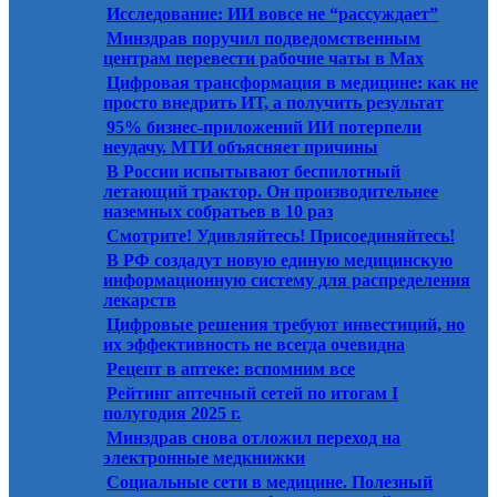
23.09.2025
Исследование: ИИ вовсе не “рассуждает”
Минздрав поручил подведомственным
08.09.2025
центрам перевести рабочие чаты в Max
Цифровая трансформация в медицине: как не
08.09.2025
просто внедрить ИТ, а получить результат
95% бизнес-приложений ИИ потерпели
08.09.2025
неудачу. МТИ объясняет причины
В России испытывают беспилотный
08.09.2025
летающий трактор. Он производительнее
наземных собратьев в 10 раз
04.09.2025
Смотрите! Удивляйтесь! Присоединяйтесь!
В РФ создадут новую единую медицинскую
01.09.2025
информационную систему для распределения
лекарств
Цифровые решения требуют инвестиций, но
01.09.2025
их эффективность не всегда очевидна
01.09.2025
Рецепт в аптеке: вспомним все
Рейтинг аптечный сетей по итогам I
01.09.2025
полугодия 2025 г.
Минздрав снова отложил переход на
25.08.2025
электронные медкнижки
Социальные сети в медицине. Полезный