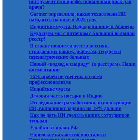
25.08.2025
инструмент или профессиональный риск для
врача?
Gartner определила, какие технологии ИИ
25.08.2025
находятся на пике в 2025 году
25.08.2025
Индийские чудеса. Водохранилище в Абанери
Куда идем мы с пятачком? Большой-большой
19.08.2025
реестр!
В стране появится реестр россиян,
12.08.2025
страдающих раком, диабетом, сердцем и
психиатрических больных
Новый «подход к снаряду» (к реестрам). Наши
12.08.2025
комментарии
76% врачей не уверены в своем
12.08.2025
профессионализме
12.08.2025
Индийские чудеса
29.07.2025
Деловая часть поездки в Индию
Исследование: разработчики, использующие
29.07.2025
ИИ, выполняют задания на 19% дольше
Как не дать ИИ сделать ваших сотрудников
29.07.2025
тупыми
29.07.2025
Улыбки от врачи РФ
Еврейское казачество восстало, в
22.07.2025