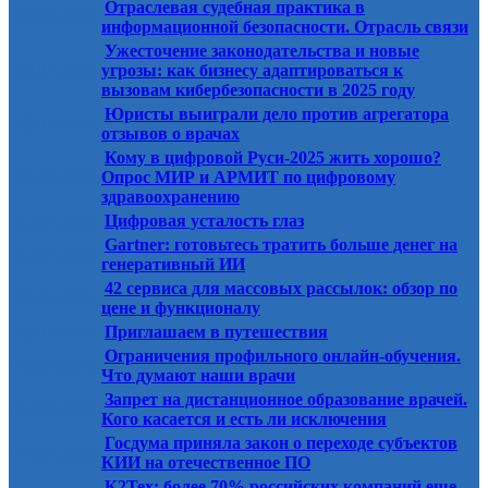
Отраслевая судебная практика в
29.04.2025
информационной безопасности. Отрасль связи
Ужесточение законодательства и новые
29.04.2025
угрозы: как бизнесу адаптироваться к
вызовам кибербезопасности в 2025 году
Юристы выиграли дело против агрегатора
29.04.2025
отзывов о врачах
Кому в цифровой Руси-2025 жить хорошо?
23.04.2025
Опрос МИР и АРМИТ по цифровому
здравоохранению
23.04.2025
Цифровая усталость глаз
Gartner: готовьтесь тратить больше денег на
23.04.2025
генеративный ИИ
42 сервиса для массовых рассылок: обзор по
23.04.2025
цене и функционалу
15.04.2025
Приглашаем в путешествия
Ограничения профильного онлайн-обучения.
08.04.2025
Что думают наши врачи
Запрет на дистанционное образование врачей.
08.04.2025
Кого касается и есть ли исключения
Госдума приняла закон о переходе субъектов
08.04.2025
КИИ на отечественное ПО
К2Тех: более 70% российских компаний еще