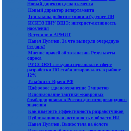
14.09.2024
Новый директор департамента
14.09.2024
Новый директор департамента
14.09.2024
Три закона робототехники и будущее ИИ
ИСИЭЗ НИУ ВШЭ: интернет-активность
14.09.2024
населения
10.09.2024
Вступили в АРМИТ
Павел Пугачев. За что выперли очередную
10.09.2024
бездарь?
Мнение врачей об эвтаназии. Результаты
10.09.2024
опроса
РУССОФТ: текучка персонала в сфере
10.09.2024
разработки ПО стабилизировалась в районе
12%
10.09.2024
Улыбки от Врачи РФ
04.09.2024
Цифровое здравоохранение Эмиратов
Использование тактики «ковровых
04.09.2024
бомбардировок» в России достигло рекордного
значения
04.09.2024
Как измерить эффективность разработчиков
04.09.2024
Публикационная активность в области ИИ
28.08.2024
Павел Пугачев. Вынос тела на болоте
26.08.2024
Искусственный интеллект - помощник врача