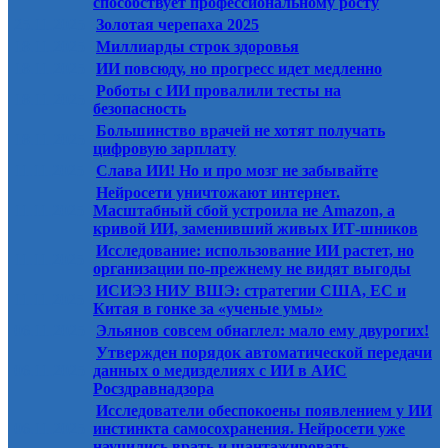
способствует профессиональному росту
25.11.2025
Золотая черепаха 2025
18.11.2025
Миллиарды строк здоровья
18.11.2025
ИИ повсюду, но прогресс идет медленно
Роботы с ИИ провалили тесты на
18.11.2025
безопасность
Большинство врачей не хотят получать
18.11.2025
цифровую зарплату
11.11.2025
Слава ИИ! Но и про мозг не забывайте
Нейросети уничтожают интернет.
11.11.2025
Масштабный сбой устроила не Amazon, а
кривой ИИ, заменивший живых ИТ-шников
Исследование: использование ИИ растет, но
11.11.2025
организации по-прежнему не видят выгоды
ИСИЭЗ НИУ ВШЭ: стратегии США, ЕС и
11.11.2025
Китая в гонке за «ученые умы»
06.11.2025
Эльянов совсем обнаглел: мало ему двурогих!
Утвержден порядок автоматической передачи
06.11.2025
данных о медизделиях с ИИ в АИС
Росздравнадзора
Исследователи обеспокоены появлением у ИИ
06.11.2025
инстинкта самосохранения. Нейросети уже
научились врать и шантажировать