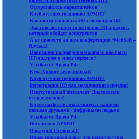
вынести из практики теневых ИТ?
01.07.2024
Остерегайтесь маркетплейсов
25.06.2024
Клуб путешественников АРМИТ
25.06.2024
Как контролировать ИИ с помощью ИИ
Два способа вывести на рынок ИТ-продукт,
25.06.2024
который обойдет конкурентов
А не провести ли нам конференцию «MedSoft –
17.06.2024
Наука»?
Навигация по цифровым морям: как быть
17.06.2024
ИТ-лидером в эпоху перемен?
17.06.2024
Улыбки от Врачи РФ
17.06.2024
Куда Хрюшу дели, ироды?!
10.06.2024
Клуб путешественников АРМИТ
10.06.2024
Регистрация ПО как медицинского изделия
Искусственный интеллект. Диагноз или
10.06.2024
второе мнение?
Круче чатботов: знакомьтесь с вашими
10.06.2024
новыми друзьями - цифровыми людьми
10.06.2024
Улыбки от Врачи РФ
03.06.2024
Вступили в АРМИТ
03.06.2024
Павлуша! Готовься!!!
03.06.2024
Ищем голосовой робот для регистратуры