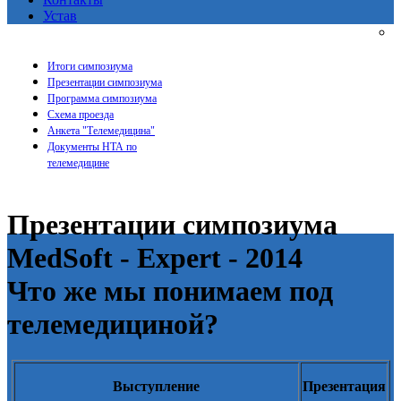
Устав
Итоги симпозиума
Презентации симпозиума
Программа симпозиума
Схема проезда
Анкета "Телемедицина"
Документы НТА по
телемедицине
Презентации симпозиума
MedSoft - Expert - 2014
Что же мы понимаем под
телемедициной?
Выступление
Презентация