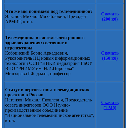
Что же мы понимаем под телемедициной?
Скачать
Эльянов Михаил Михайлович, Президент
(200 кб)
АРМИТ, к.т.н.
Телемедицина в системе электронного
здравоохранения: состояние и
перспективы
Кобринский Борис Аркадьевич,
Скачать
Руководитель НЦ новых информационных
(150 кб)
технологий ОСП "НИКИ педиатрии" ГБОУ
ВПО "РНИМУ им. Н.И.Пирогова"
Минздрава РФ. д.м.н., профессор
Статус и перспективы телемедицинских
проектов в России
Натензон Михаил Яковлевич, Председатель
Скачать
совета директоров ООО Научно-
(1 Мб)
производственное объединение
"Национальное телемедицинское агентство",
к.т.н.