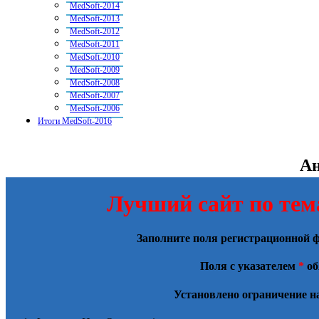
MedSoft-2014
MedSoft-2013
MedSoft-2012
MedSoft-2011
MedSoft-2010
MedSoft-2009
MedSoft-2008
MedSoft-2007
MedSoft-2006
Итоги MedSoft-2016
Ан
Лучший сайт по тем
Заполните поля регистрационной
Поля с указателем
*
об
Установлено ограничение на