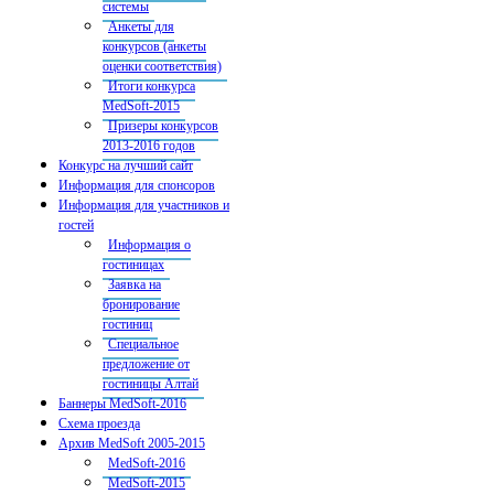
системы
Анкеты для
конкурсов (анкеты
оценки соответствия)
Итоги конкурса
MedSoft-2015
Призеры конкурсов
2013-2016 годов
Конкурс на лучший сайт
Информация для спонсоров
Информация для участников и
гостей
Информация о
гостиницах
Заявка на
бронирование
гостиниц
Специальное
предложение от
гостиницы Алтай
Баннеры MedSoft-2016
Схема проезда
Архив MedSoft 2005-2015
MedSoft-2016
MedSoft-2015