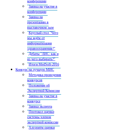
конференции
Заявка на участие в
конференции
Заявка на
презентацию в
выставочном зале
Круглый стол "Чего
мы ждём от
информатизации
здравоохранения?"
Дебаты "ЛИС: как и
из чего выбирать?"
Итоги MedSoft-2016
Конкурс на лучшую МИС
Методика проведения
конкурсов
Положение об
Экспертной Комиссии
Заявка на участие в
конкурсе
Заявка эксперта
Протокол оценки
системы членом
экспертной комиссии
Алгоритм оценки