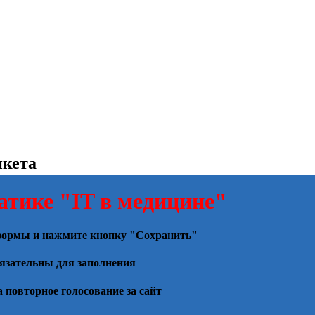
кета
атике "IT в медицине"
 формы и нажмите кнопку "Сохранить"
язательны для заполнения
 повторное голосование за сайт