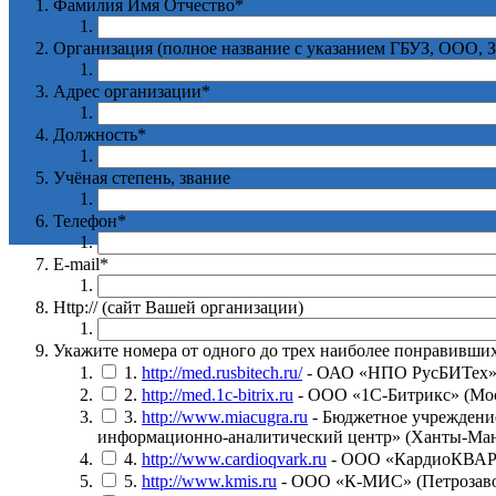
Фамилия Имя Отчество
*
Организация (полное название с указанием ГБУЗ, ООО, З
Адрес организации
*
Должность
*
Учёная степень, звание
Телефон
*
E-mail
*
Http:// (сайт Вашей организации)
Укажите номера от одного до трех наиболее понравивши
1.
http://med.rusbitech.ru/
- ОАО «НПО РусБИТех»
2.
http://med.1c-bitrix.ru
- ООО «1С-Битрикс» (Мо
3.
http://www.miacugra.ru
- Бюджетное учрежде
информационно-аналитический центр» (Ханты-Ма
4.
http://www.cardioqvark.ru
- ООО «КардиоКВАР
5.
http://www.kmis.ru
- ООО «К-МИС» (Петрозаво