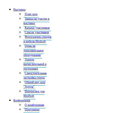
Выставка
План зала
Заявка на участие в
выставке
Каталог участников
Список участников
Фотогалерея стендов
и мебели Medsoft
Цены на
дополнительное
оборудование
Аренда
вычислительной и
оргтехники
Самостоятельная
застройка стенда
Общий вид зала
"Аурум"
Интересное для
MedSoft
Конференция
О конференции
Программа