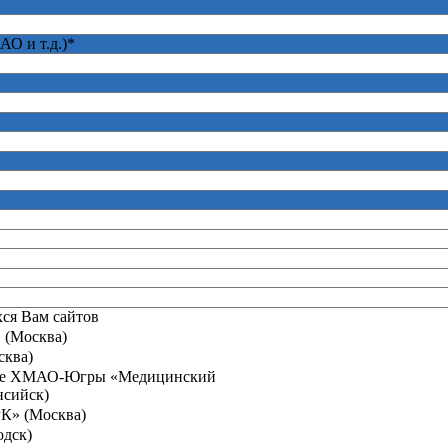
АО и т.д.)
*
хся Вам сайтов
 (Москва)
сква)
ние ХМАО-Югры «Медицинский
нсийск)
К» (Москва)
дск)