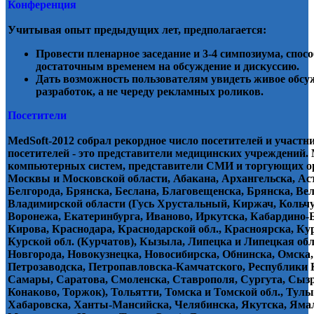
Конференция
Учитывая опыт предыдущих лет, предполагается:
Провести пленарное заседание и 3-4 симпозиума, спо
достаточным временем на обсуждение и дискуссию.
Дать возможность пользователям увидеть живое обс
разработок, а не череду рекламных роликов.
Посетители
MedSoft-2012 собрал рекордное число посетителей и участни
посетителей - это представители медицинских учреждений.
компьютерных систем, представители СМИ и торгующих ор
Москвы и Московской области, Абакана, Архангельска, Ас
Белгорода, Брянска, Беслана, Благовещенска, Брянска, Ве
Владимирской области (Гусь Хрустальный, Киржач, Кольчуг
Воронежа, Екатеринбурга, Иваново, Иркутска, Кабардино-
Кирова, Краснодара, Краснодарской обл., Красноярска, Ку
Курской обл. (Курчатов), Кызыла, Липецка и Липецкая обл
Новгорода, Новокузнецка, Новосибирска, Обнинска, Омска,
Петрозаводска, Петропавловска-Камчатского, Республики Ко
Самары, Саратова, Смоленска, Ставрополя, Сургута, Сызр
Конаково, Торжок), Тольятти, Томска и Томской обл., Тул
Хабаровска, Ханты-Мансийска, Челябинска, Якутска, Яма