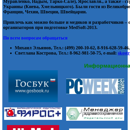
Муравленко, Надым, Тарко-Сале), Ярославля., а также - ст
Украины (Киева, Хмельницкого). Были гости из Великобр
Франции, Чехии, Швеции, Швейцарии.
Привлечь как можно больше и медиков и разработчиков – 
организаторов при подготовке MedSoft-2013.
По всем вопросам обращаться
Михаил Эльянов
, Тел.: (499) 200-10-62, 8-916-628-59-46,
Светлана Кострова
, Тел.: 8-962-981-50-75, e-mail:
skost
Информационна