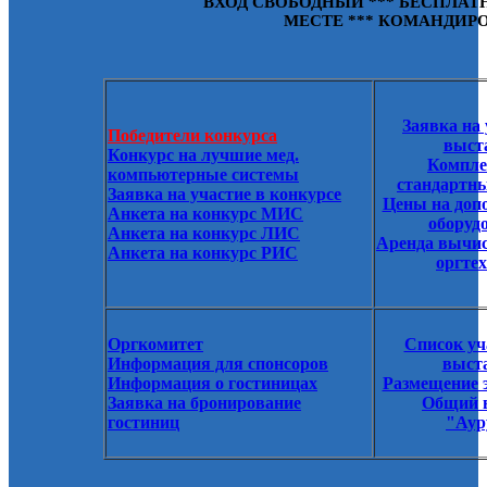
ВХОД СВОБОДНЫЙ *** БЕСПЛАТ
МЕСТЕ *** КОМАНДИР
Заявка на 
Победители конкурса
выст
Конкурс на лучшие мед.
Компле
компьютерные системы
стандартны
Заявка на участие в конкурсе
Цены на доп
Анкета на конкурс МИС
оборуд
Анкета на конкурс ЛИС
Аренда вычис
Анкета на конкурс РИС
оргте
Оргкомитет
Список уч
Информация для спонсоров
выст
Информация о гостиницах
Размещение 
Заявка на бронирование
Общий в
гостиниц
"Аур