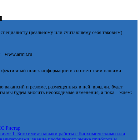
м
а специалисту (реальному или считающему себя таковым) –
- www.armit.ru
х эффективный поиск информации в соответствии нашими
о вакансий и резюме, размещенных в ней, вряд ли, будет
оты мы будем вносить необходимые изменения, а пока – ждем:
С Ристар
ниям: 1. Биохимия: навыки работы с биохимическими или
нализаторами; знание профильного рынка приборов и