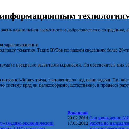
 информационным технология
ля очень важно найти грамотного и добросовестного сотрудника, 
ля здравоохранения
д нашу тематику. Таких ВУЗов по нашим сведениям более 20-ти 
 труда) с прекрасно развитыми сервисами. Но обеспечить в ни
нтернет-биржу труда, «заточенную» под наши задачи. Т.к. числ
ую систему вряд ли целесообразно. Естественно, в процессе раб
Вакансии
20.02.2014
Сопровождение МИ
уг» (медико-экономический
17.05.2012
Работа по направле
тороны ЛПУ (позволяет
коагулогическими а