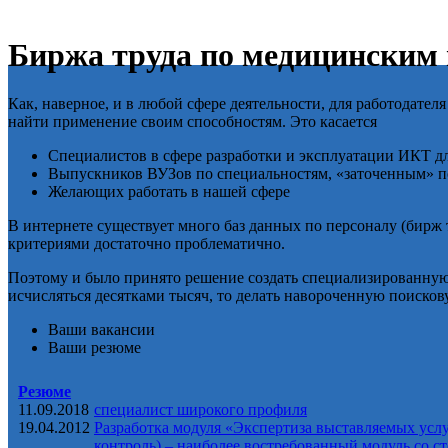
Биржа труда по медицинским
Как, наверное, и в любой сфере деятельности, для работодате
найти применение своим способностям. Это касается
Специалистов в сфере разработки и эксплуатации ИКТ д
Выпускников ВУЗов по специальностям, «заточенным» по
Желающих работать в нашей сфере
В интернете существует много баз данных по персоналу (бирж
критериями достаточно проблематично.
Поэтому и было принято решение создать специализированную и
исчисляться десятками тысяч, то делать навороченную поисков
Ваши вакансии
Ваши резюме
Резюме
11.09.2018
специалист широкого профиля
19.04.2012
Разработка модуля «Экспертиза выставляемых усл
контроль) – наиболее востребованный модуль со с