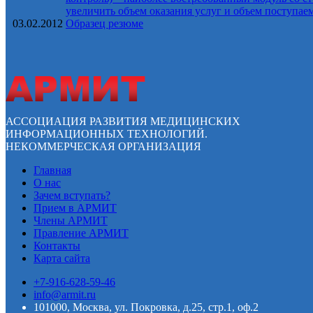
увеличить объем оказания услуг и объем поступае
03.02.2012
Образец резюме
АССОЦИАЦИЯ РАЗВИТИЯ МЕДИЦИНСКИХ
ИНФОРМАЦИОННЫХ ТЕХНОЛОГИЙ.
НЕКОММЕРЧЕСКАЯ ОРГАНИЗАЦИЯ
Главная
О нас
Зачем вступать?
Прием в АРМИТ
Члены АРМИТ
Правление АРМИТ
Контакты
Карта сайта
+7-916-628-59-46
info@armit.ru
101000, Москва, ул. Покровка, д.25, стр.1, оф.2