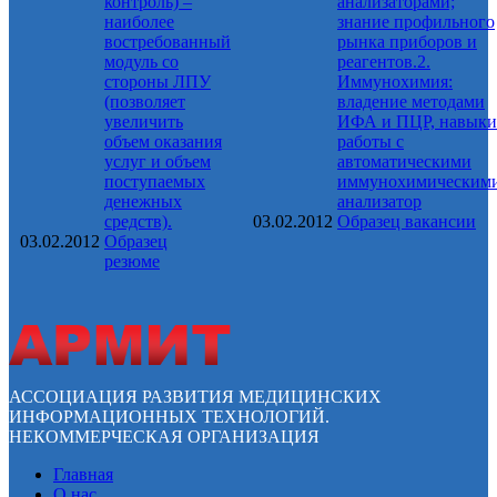
контроль) –
анализаторами;
наиболее
знание профильного
востребованный
рынка приборов и
модуль со
реагентов.2.
стороны ЛПУ
Иммунохимия:
(позволяет
владение методами
увеличить
ИФА и ПЦР, навыки
объем оказания
работы с
услуг и объем
автоматическими
поступаемых
иммунохимическим
денежных
анализатор
средств).
03.02.2012
Образец вакансии
03.02.2012
Образец
резюме
АССОЦИАЦИЯ РАЗВИТИЯ МЕДИЦИНСКИХ
ИНФОРМАЦИОННЫХ ТЕХНОЛОГИЙ.
НЕКОММЕРЧЕСКАЯ ОРГАНИЗАЦИЯ
Главная
О нас