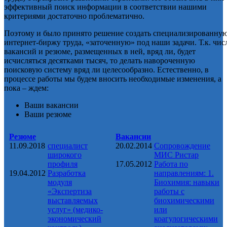
эффективный поиск информации в соответствии нашими
критериями достаточно проблематично.
Поэтому и было принято решение создать специализированну
интернет-биржу труда, «заточенную» под наши задачи. Т.к. чис
вакансий и резюме, размещенных в ней, вряд ли, будет
исчисляться десятками тысяч, то делать навороченную
поисковую систему вряд ли целесообразно. Естественно, в
процессе работы мы будем вносить необходимые изменения, а
пока – ждем:
Ваши вакансии
Ваши резюме
Резюме
Вакансии
11.09.2018
специалист
20.02.2014
Сопровождение
широкого
МИС Ристар
профиля
17.05.2012
Работа по
19.04.2012
Разработка
направлениям: 1.
модуля
Биохимия: навыки
«Экспертиза
работы с
выставляемых
биохимическими
услуг» (медико-
или
экономический
коагулогическими