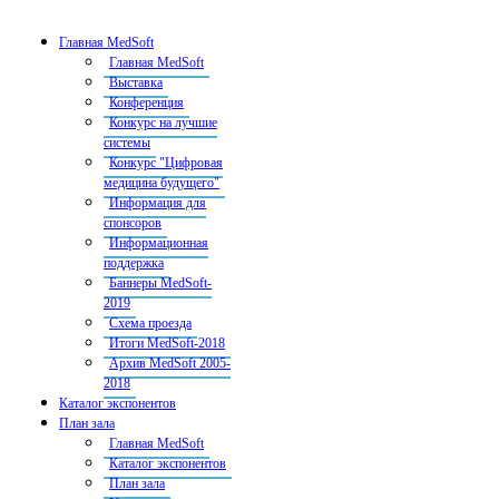
Главная MedSoft
Главная MedSoft
Выставка
Конференция
Конкурс на лучшие
системы
Конкурс "Цифровая
медицина будущего"
Информация для
спонсоров
Информационная
поддержка
Баннеры MedSoft-
2019
Схема проезда
Итоги MedSoft-2018
Архив MedSoft 2005-
2018
Каталог экспонентов
План зала
Главная MedSoft
Каталог экспонентов
План зала