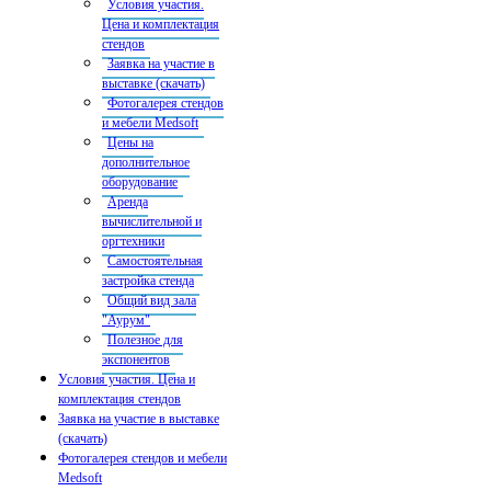
Условия участия.
Цена и комплектация
стендов
Заявка на участие в
выставке (скачать)
Фотогалерея стендов
и мебели Medsoft
Цены на
дополнительное
оборудование
Аренда
вычислительной и
оргтехники
Самостоятельная
застройка стенда
Общий вид зала
"Аурум"
Полезное для
экспонентов
Условия участия. Цена и
комплектация стендов
Заявка на участие в выставке
(скачать)
Фотогалерея стендов и мебели
Medsoft