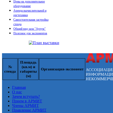
Цены на дополнительное
оборудование
Аренда вычислительной и
оргтехники
Самостоятельная застройка
стенда
Общий вид зала "Аурум"
Полезное для экспонентов
Площадь
№
(кв.м) и
Организация-экспонент
АССОЦИАЦИ
стенда
габариты
ИНФОРМАЦИ
(м)
НЕКОММЕРЧЕ
Главная
О нас
Зачем вступать?
Прием в АРМИТ
Члены АРМИТ
Правление АРМИТ