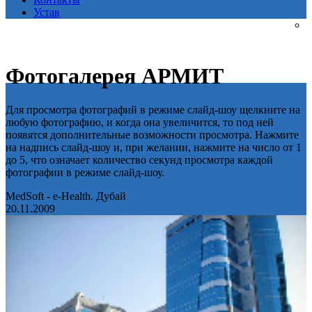
Устав
Фотогалерея АРМИТ
Для просмотра фотографий в режиме слайд-шоу щелкните на
любую фотографию, и когда она увеличится, то под ней
появятся дополнительные возможности просмотра. Нажмите
на надпись слайд-шоу и, при желании, нажмите на число от 1
до 5, что означает количество секунд просмотра каждой
фотографии в режиме слайд-шоу.
MedSoft - e-Health. Дубай
20.11.2009