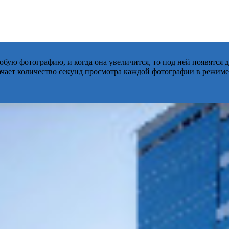
бую фотографию, и когда она увеличится, то под ней появятся
начает количество секунд просмотра каждой фотографии в режиме