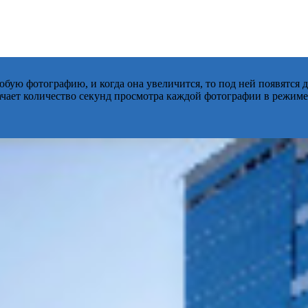
бую фотографию, и когда она увеличится, то под ней появятся
начает количество секунд просмотра каждой фотографии в режиме