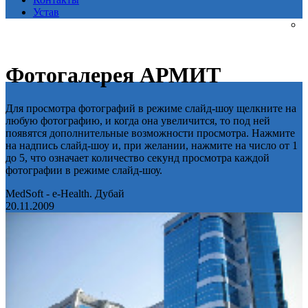
Устав
Фотогалерея АРМИТ
Для просмотра фотографий в режиме слайд-шоу щелкните на
любую фотографию, и когда она увеличится, то под ней
появятся дополнительные возможности просмотра. Нажмите
на надпись слайд-шоу и, при желании, нажмите на число от 1
до 5, что означает количество секунд просмотра каждой
фотографии в режиме слайд-шоу.
MedSoft - e-Health. Дубай
20.11.2009