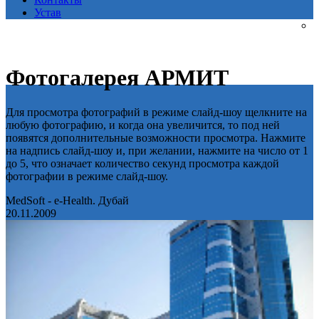
Устав
Фотогалерея АРМИТ
Для просмотра фотографий в режиме слайд-шоу щелкните на
любую фотографию, и когда она увеличится, то под ней
появятся дополнительные возможности просмотра. Нажмите
на надпись слайд-шоу и, при желании, нажмите на число от 1
до 5, что означает количество секунд просмотра каждой
фотографии в режиме слайд-шоу.
MedSoft - e-Health. Дубай
20.11.2009