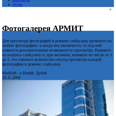
Устав
Фотогалерея АРМИТ
Для просмотра фотографий в режиме слайд-шоу щелкните на
любую фотографию, и когда она увеличится, то под ней
появятся дополнительные возможности просмотра. Нажмите
на надпись слайд-шоу и, при желании, нажмите на число от 1
до 5, что означает количество секунд просмотра каждой
фотографии в режиме слайд-шоу.
MedSoft - e-Health. Дубай
20.11.2009