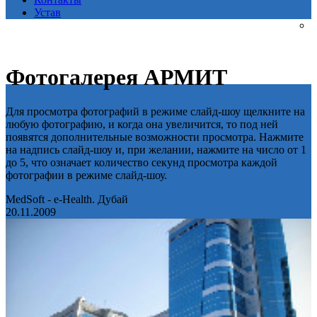
Устав
Фотогалерея АРМИТ
Для просмотра фотографий в режиме слайд-шоу щелкните на
любую фотографию, и когда она увеличится, то под ней
появятся дополнительные возможности просмотра. Нажмите
на надпись слайд-шоу и, при желании, нажмите на число от 1
до 5, что означает количество секунд просмотра каждой
фотографии в режиме слайд-шоу.
MedSoft - e-Health. Дубай
20.11.2009