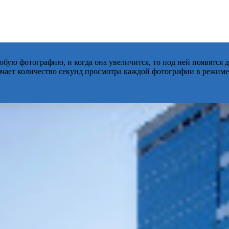
бую фотографию, и когда она увеличится, то под ней появятся
начает количество секунд просмотра каждой фотографии в режиме