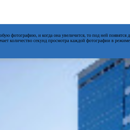
бую фотографию, и когда она увеличится, то под ней появятся
начает количество секунд просмотра каждой фотографии в режиме