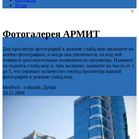
Устав
Фотогалерея АРМИТ
Для просмотра фотографий в режиме слайд-шоу щелкните на
любую фотографию, и когда она увеличится, то под ней
появятся дополнительные возможности просмотра. Нажмите
на надпись слайд-шоу и, при желании, нажмите на число от 1
до 5, что означает количество секунд просмотра каждой
фотографии в режиме слайд-шоу.
MedSoft - e-Health. Дубай
20.11.2009