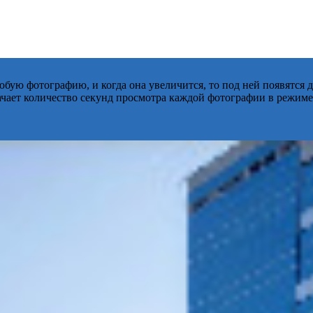
бую фотографию, и когда она увеличится, то под ней появятся
начает количество секунд просмотра каждой фотографии в режиме