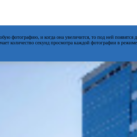
бую фотографию, и когда она увеличится, то под ней появятся
начает количество секунд просмотра каждой фотографии в режиме