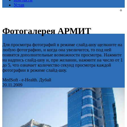
Устав
Фотогалерея АРМИТ
Для просмотра фотографий в режиме слайд-шоу щелкните на
любую фотографию, и когда она увеличится, то под ней
появятся дополнительные возможности просмотра. Нажмите
на надпись слайд-шоу и, при желании, нажмите на число от 1
до 5, что означает количество секунд просмотра каждой
фотографии в режиме слайд-шоу.
MedSoft - e-Health. Дубай
20.11.2009