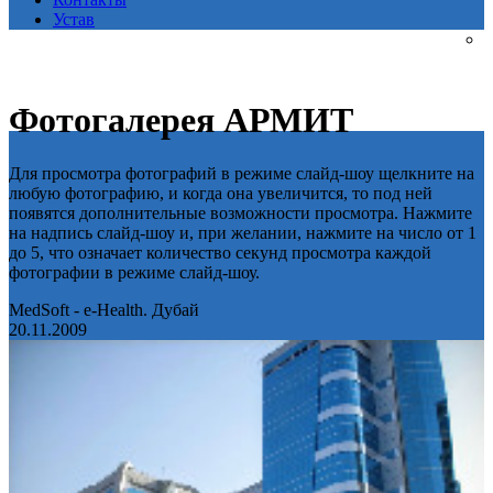
Устав
Фотогалерея АРМИТ
Для просмотра фотографий в режиме слайд-шоу щелкните на
любую фотографию, и когда она увеличится, то под ней
появятся дополнительные возможности просмотра. Нажмите
на надпись слайд-шоу и, при желании, нажмите на число от 1
до 5, что означает количество секунд просмотра каждой
фотографии в режиме слайд-шоу.
MedSoft - e-Health. Дубай
20.11.2009