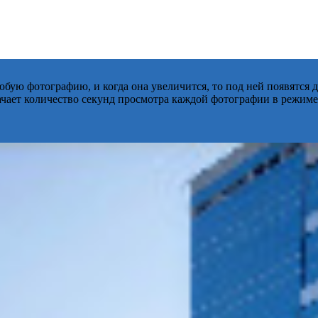
бую фотографию, и когда она увеличится, то под ней появятся
начает количество секунд просмотра каждой фотографии в режиме