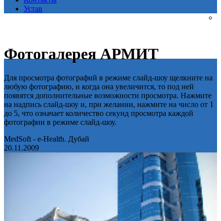
Устав
Фотогалерея АРМИТ
Для просмотра фотографий в режиме слайд-шоу щелкните на
любую фотографию, и когда она увеличится, то под ней
появятся дополнительные возможности просмотра. Нажмите
на надпись слайд-шоу и, при желании, нажмите на число от 1
до 5, что означает количество секунд просмотра каждой
фотографии в режиме слайд-шоу.
MedSoft - e-Health. Дубай
20.11.2009