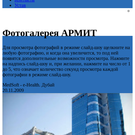
Устав
Фотогалерея АРМИТ
Для просмотра фотографий в режиме слайд-шоу щелкните на
любую фотографию, и когда она увеличится, то под ней
появятся дополнительные возможности просмотра. Нажмите
на надпись слайд-шоу и, при желании, нажмите на число от 1
до 5, что означает количество секунд просмотра каждой
фотографии в режиме слайд-шоу.
MedSoft - e-Health. Дубай
20.11.2009