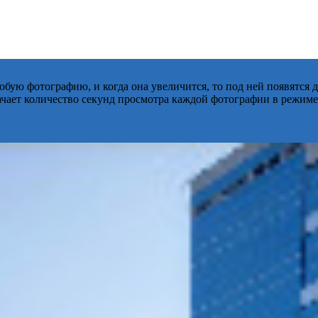
бую фотографию, и когда она увеличится, то под ней появятся
начает количество секунд просмотра каждой фотографии в режиме