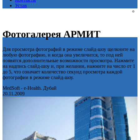
Устав
Фотогалерея АРМИТ
Для просмотра фотографий в режиме слайд-шоу щелкните на
любую фотографию, и когда она увеличится, то под ней
появятся дополнительные возможности просмотра. Нажмите
на надпись слайд-шоу и, при желании, нажмите на число от 1
до 5, что означает количество секунд просмотра каждой
фотографии в режиме слайд-шоу.
MedSoft - e-Health. Дубай
20.11.2009