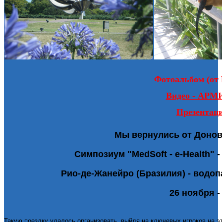
Фотоальбом (от
Видео - АРМИ
Презентац
Мы вернулись от Донов 
Симпозиум "MedSoft - e-Health" 
Рио-де-Жанейро (Бразилия) - водоп
26 ноября -
Такую поездку удалось организовать, выйдя на ключевых игроков на 