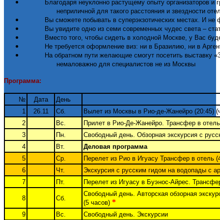
Благодаря неуклонно растущему опыту организаторов и г
неприличной для такого расстояния и звездности оте
Вы сможете побывать в суперэкзотических местах. И не ф
Вы увидите одно из семи современных чудес света – ста
Вместо того, чтобы сидеть в холодной Москве, у Вас буд
Не требуется оформление виз: ни в Бразилию, ни в Арген
На обратном пути желающие смогут посетить выставку «Зд
немаловажно для специалистов не из Москвы
Программа
:
№
Дата
День
1
26.11
Сб.
Вылет из Москвы в Рио-де-Жанейро (20:45) (
2
Вс.
Прилет в Рио-Де-Жанейро. Трансфер в отель 
3
Пн.
Свободный день. Обзорная экскурсия с русск
4
Вт.
Деловая программа
5
Ср.
Перелет из Рио в Игуасу Трансфер в отель (
6
Чт.
Экскурсия с русским гидом на водопады с ар
7
Пт.
Перелет из Игуасу в Буэнос-Айрес. Трансфер
Свободный день. Авторская обзорная экску
8
Сб.
*
(5 часов)
9
Вс.
Свободный день. Экскурсии