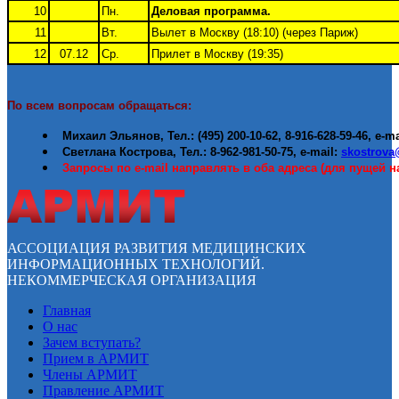
10
Пн.
Деловая программа.
11
Вт.
Вылет в Москву (18:10) (через Париж)
12
07.12
Ср.
Прилет в Москву (19:35)
По всем вопросам обращаться:
Михаил Эльянов, Тел.: (495) 200-10-62, 8-916-628-59-46, e-m
Светлана Кострова, Тел.: 8-962-981-50-75, e-mail:
skostrova
Запросы по
e-mail
направлять в оба адреса (для пущей н
АССОЦИАЦИЯ РАЗВИТИЯ МЕДИЦИНСКИХ
ИНФОРМАЦИОННЫХ ТЕХНОЛОГИЙ.
НЕКОММЕРЧЕСКАЯ ОРГАНИЗАЦИЯ
Главная
О нас
Зачем вступать?
Прием в АРМИТ
Члены АРМИТ
Правление АРМИТ