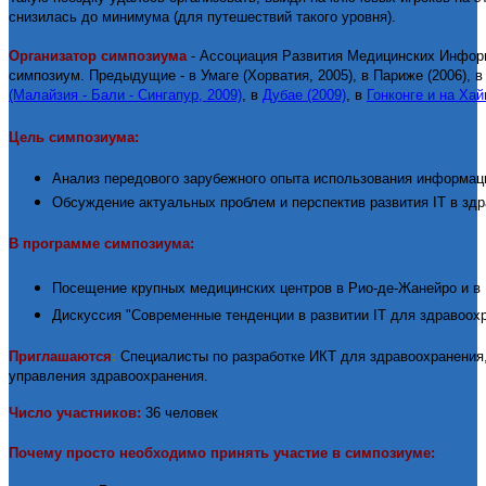
снизилась до минимума (для путешествий такого уровня).
Организатор симпозиума
-
Ассоциация Развития Медицинских Инфор
симпозиум. Предыдущие - в Умаге (Хорватия, 2005), в Париже (2006), 
(Малайзия - Бали - Сингапур, 2009)
, в
Дубае (2009)
, в
Гонконге и на Хай
Цель симпозиума:
Анализ передового зарубежного опыта использования информац
Обсуждение актуальных проблем и перспектив развития
IT
в здр
В программе симпозиума:
Посещение крупных медицинских центров в Рио-де-Жанейро и в
Дискуссия "Современные тенденции в развитии
IT
для здравоох
Приглашаются
:
Специалисты по разработке ИКТ для здравоохранения
управления здравоохранения.
Число участников:
36 человек
Почему просто необходимо принять участие в симпозиуме: