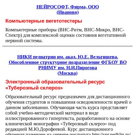
НЕЙРОСОФТ, Фирма, ООО
(Иваново)
Компьютерные вегетотестеры
Компьютерные приборы (ВНС-Ритм, ВНС-Микро, ВНС-
Спектр) для комплексной оценки состояния вегетативной
нервной системы.
НИКИ педиатрии им. акад. Ю.Е. Вельтищева.
Обособленное структурное подразделение ФГБОУ ВО
РНИМУ им. Н.И.Пирогова
(Москва)
Электронный образовательный ресурс
«Туберозный склероз»
Образовательный ресурс предназначен для дистанционного
обучения студентов и повышения осведомленности врачей о
данном заболевании. Обучающая часть курса представляет
собой учебно-методический материал в виде
иллюстрированного гипертекста, разработанного на основе
клинической монографии «Туберозный склероз» под
редакцией М.Ю.Дорофеевой. Курс дистанционного
обучения размещен на сервере института http://vpr.pedklin.ru/