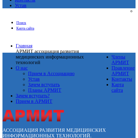
Устав
Поиск
Карта сайта
Главная
АРМИТ ассоциация развития
медицинских информационных
Члены
технологий
АРМИТ
О нас
Правление
Прием в Ассоциацию
АРМИТ
Устав
Контакты
Зачем вступать
Карта
Планы АРМИТ
сайта
Зачем вступать?
Прием в АРМИТ
АССОЦИАЦИЯ РАЗВИТИЯ МЕДИЦИНСКИХ
ИНФОРМАЦИОННЫХ ТЕХНОЛОГИЙ.