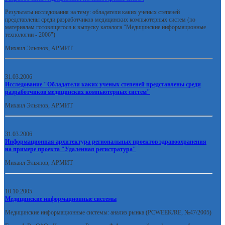
Результаты исследования на тему: обладатели каких ученых степеней
представлены среди разработчиков медицинских компьютерных систем (по
материалам готовящегося к выпуску каталога "Медицинские информационные
технологии - 2006")
Михаил Эльянов, АРМИТ
31.03.2006
Исследование "Обладатели каких ученых степеней представлены среди
разработчиков медицинских компьютерных систем"
Михаил Эльянов, АРМИТ
31.03.2006
Информационная архитектура региональных проектов здравоохранения
на примере проекта "Удаленная регистратура"
Михаил Эльянов, АРМИТ
10.10.2005
Медицинские информационные системы
Медицинские информационные системы: анализ рынка (PCWEEK/RE, №47/2005)