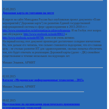
25.05.2015
Дорожная карта по топтанию на месте
В апреле на сайте Минздрава России был опубликован проект документа «План
мероприятий ("Дорожная карта") по развитию Единой государственной
информационной системы в сфере здравоохранения в 2015-2018 гг.» -
http://www.rosminzdrav.ru/informatizacia-zdravoohranenia
. И на Госбук этот вопрос
уже обсуждался:
http://www.gosbook.ru/node/89613
и
http://www.gosbook.ru/node/89798
, хотя и не очень активно.
На первый взгляд этот документ производит достаточное солидное впечатление.
Но, чем дальше его читаешь, тем сильнее становится подозрение, что его главная
цель – не столько развитие ИТ для здравоохранения, сколько попытка обеспечить
тем, кто будет отвечать за реализацию Дорожной карты (далее – ДК) спокойное
существование в течение нескольких последующих лет.
Михаил Эльянов, АРМИТ
02.03.2015
Каталог «Медицинские информационные технологии – 2015»
Михаил Эльянов, АРМИТ
09.02.2015
Предложения по организации практического применения
телемедицинских технологий