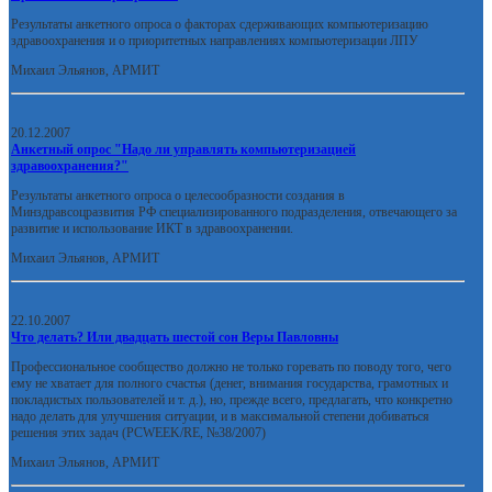
Результаты анкетного опроса о факторах сдерживающих компьютеризацию
здравоохранения и о приоритетных направлениях компьютеризации ЛПУ
Михаил Эльянов, АРМИТ
20.12.2007
Анкетный опрос "Надо ли управлять компьютеризацией
здравоохранения?"
Результаты анкетного опроса о целесообразности создания в
Минздравсоцразвития РФ специализированного подразделения, отвечающего за
развитие и использование ИКТ в здравоохранении.
Михаил Эльянов, АРМИТ
22.10.2007
Что делать? Или двадцать шестой сон Веры Павловны
Профессиональное сообщество должно не только горевать по поводу того, чего
ему не хватает для полного счастья (денег, внимания государства, грамотных и
покладистых пользователей и т. д.), но, прежде всего, предлагать, что конкретно
надо делать для улучшения ситуации, и в максимальной степени добиваться
решения этих задач (PCWEEK/RE, №38/2007)
Михаил Эльянов, АРМИТ