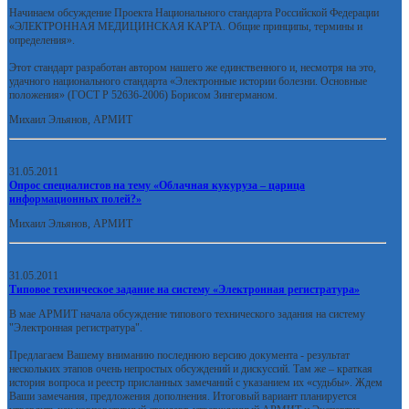
Начинаем обсуждение Проекта Национального стандарта Российской Федерации
«ЭЛЕКТРОННАЯ МЕДИЦИНСКАЯ КАРТА. Общие принципы, термины и
определения».
Этот стандарт разработан автором нашего же единственного и, несмотря на это,
удачного национального стандарта «Электронные истории болезни. Основные
положения» (ГОСТ Р 52636-2006) Борисом Зингерманом.
Михаил Эльянов, АРМИТ
31.05.2011
Опрос специалистов на тему «Облачная кукуруза – царица
информационных полей?»
Михаил Эльянов, АРМИТ
31.05.2011
Типовое техническое задание на систему «Электронная регистратура»
В мае АРМИТ начала обсуждение типового технического задания на систему
"Электронная регистратура".
Предлагаем Вашему вниманию последнюю версию документа - результат
нескольких этапов очень непростых обсуждений и дискуссий. Там же – краткая
история вопроса и реестр присланных замечаний с указанием их «судьбы». Ждем
Ваши замечания, предложения дополнения. Итоговый вариант планируется