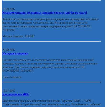
19.09.2007
Компьютеризация медицины: движение вперед или бег на месте?
Количество персональных компьютеров в медицинских учреждениях постоянно
растет, хотя и медленнее, чем хотелось бы. Но происходит ли при этом
качественный скачок информатизации медицины в целом? (PCWEEK/RE,
№34/2007)
Михаил Эльянов, АРМИТ
20.08.2007
На страже здоровья
Снизить заболеваемость и обеспечить пациентов качественной медицинской
помощью можно, если иметь достоверную картину состояния дел в различных
регионах. Для этого в медицине давно и успешно используются ГИС
(PCWEEK/RE, №34/2007)
Ольга Блинкова
13.07.2007
Как оценивать МИС
Медицинских программ появляется всё больше. Термины “МИС”, “АРМ”,
“Электронная история болезни” уже постоянно на слуху. Разработчики сообщают