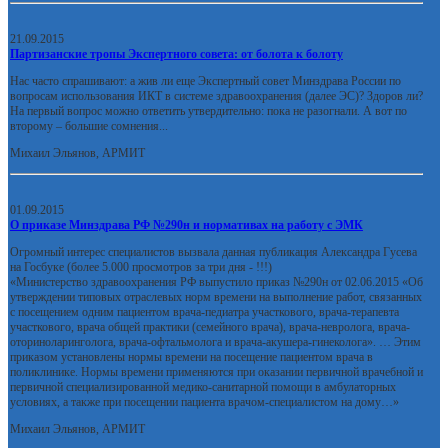
21.09.2015
Партизанские тропы Экспертного совета: от болота к болоту
Нас часто спрашивают: а жив ли еще Экспертный совет Минздрава России по
вопросам использования ИКТ в системе здравоохранения (далее ЭС)? Здоров ли?
На первый вопрос можно ответить утвердительно: пока не разогнали. А вот по
второму – большие сомнения...
Михаил Эльянов, АРМИТ
01.09.2015
О приказе Минздрава РФ №290н и нормативах на работу с ЭМК
Огромный интерес специалистов вызвала данная публикация Александра Гусева
на Госбуке (более 5.000 просмотров за три дня - !!!)
«Министерство здравоохранения РФ выпустило приказ №290н от 02.06.2015 «Об
утверждении типовых отраслевых норм времени на выполнение работ, связанных
с посещением одним пациентом врача-педиатра участкового, врача-терапевта
участкового, врача общей практики (семейного врача), врача-невролога, врача-
оториноларинголога, врача-офтальмолога и врача-акушера-гинеколога». … Этим
приказом установлены нормы времени на посещение пациентом врача в
поликлинике. Нормы времени применяются при оказании первичной врачебной и
первичной специализированной медико-санитарной помощи в амбулаторных
условиях, а также при посещении пациента врачом-специалистом на дому…»
Михаил Эльянов, АРМИТ