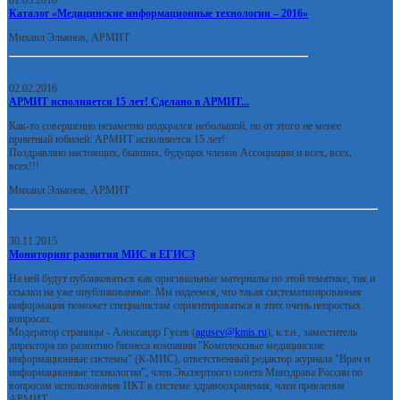
01.03.2016
Каталог «Медицинские информационные технологии – 2016»
Михаил Эльянов, АРМИТ
02.02.2016
АРМИТ исполняется 15 лет! Сделано в АРМИТ...
Как-то совершенно незаметно подкрался небольшой, но от этого не менее
приятный юбилей: АРМИТ исполняется 15 лет!
Поздравляю настоящих, бывших, будущих членов Ассоциации и всех, всех,
всех!!!
Михаил Эльянов, АРМИТ
30.11.2015
Мониторинг развития МИС и ЕГИСЗ
На ней будут публиковаться как оригинальные материалы по этой тематике, так и
ссылки на уже опубликованные. Мы надеемся, что такая систематизированная
информация поможет специалистам сориентироваться в этих очень непростых
вопросах.
Модератор страницы - Александр Гусев (
agusev@kmis.ru
), к.т.н., заместитель
директора по развитию бизнеса компании "Комплексные медицинские
информационные системы" (К-МИС), ответственный редактор журнала "Врач и
информационные технологии", член Экспертного совета Минздрава России по
вопросам использования ИКТ в системе здравоохранения, член правления
АРМИТ.