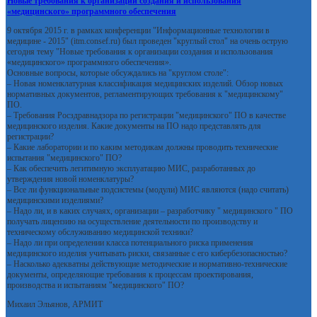
Новые требования к организации создания и использования
«медицинского» программного обеспечения
9 октября 2015 г. в рамках конференции "Информационные технологии в
медицине - 2015" (itm.consef.ru) был проведен "круглый стол" на очень острую
сегодня тему "Новые требования к организации создания и использования
«медицинского» программного обеспечения».
Основные вопросы, которые обсуждались на "круглом столе":
– Новая номенклатурная классификация медицинских изделий. Обзор новых
нормативных документов, регламентирующих требования к "медицинскому"
ПО.
– Требования Росздравнадзора по регистрации "медицинского" ПО в качестве
медицинского изделия. Какие документы на ПО надо представлять для
регистрации?
– Какие лаборатории и по каким методикам должны проводить технические
испытания "медицинского" ПО?
– Как обеспечить легитимную эксплуатацию МИС, разработанных до
утверждения новой номенклатуры?
– Все ли функциональные подсистемы (модули) МИС являются (надо считать)
медицинскими изделиями?
– Надо ли, и в каких случаях, организации – разработчику " медицинского " ПО
получать лицензию на осуществление деятельности по производству и
техническому обслуживанию медицинской техники?
– Надо ли при определении класса потенциального риска применения
медицинского изделия учитывать риски, связанные с его кибербезопасностью?
– Насколько адекватны действующие методические и нормативно-технические
документы, определяющие требования к процессам проектирования,
производства и испытаниям "медицинского" ПО?
Михаил Эльянов, АРМИТ