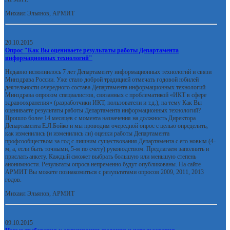
Михаил Эльянов, АРМИТ
20.10.2015
Опрос "Как Вы оцениваете результаты работы Департамента
информационных технологий"
Недавно исполнилось 7 лет Департаменту информационных технологий и связи
Минздрава России. Уже стало доброй традицией отмечать годовой юбилей
деятельности очередного состава Департамента информационных технологий
Минздрава опросом специалистов, связанных с проблематикой «ИКТ в сфере
здравоохранения» (разработчики ИКТ, пользователи и т.д.), на тему Как Вы
оцениваете результаты работы Департамента информационных технологий?
Прошло более 14 месяцев с момента назначения на должность Директора
Департамента Е.Л.Бойко и мы проводим очередной опрос с целью определить,
как изменились (и изменились ли) оценки работы Департамента
профсообществом за год с лишним существования Департамента с его новым (4-
м, а, если быть точными, 5-м по счету) руководством. Предлагаем заполнить и
прислать анкету. Каждый сможет выбрать большую или меньшую степень
анонимности. Результаты опроса непременно будут опубликованы. На сайте
АРМИТ Вы можете познакомиться с результатами опросов 2009, 2011, 2013
годов.
Михаил Эльянов, АРМИТ
09.10.2015