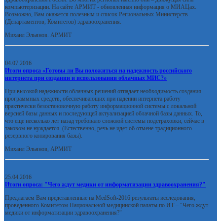
компьютеризации. На сайте АРМИТ - обновленная информация о МИАЦах.
Возможно, Вам окажется полезным и список Региональных Министерств
(Департаментов, Комитетов) здравоохранения.
Михаил Эльянов. АРМИТ
04.07.2016
Итоги опроса «Готовы ли Вы положиться на надежность российского
интернета при создании и использовании облачных МИС?»
При высокой надежности облачных решений отпадает необходимость создания
программных средств, обеспечивающих при падении интернета работу
практически безостановочную работу информационной системы с локальной
версией базы данных и последующей актуализацией облачной базы данных. То,
что еще несколько лет назад требовало сложной системы подстраховки, сейчас в
таковом не нуждается. (Естественно, речь не идет об отмене традиционного
резервного копирования базы).
Михаил Эльянов, АРМИТ
25.04.2016
Итоги опроса: "Чего ждут медики от информатизации здравоохранения?"
Предлагаем Вам представленные на MedSoft-2016 результаты исследования,
проведенного Комитетом Национальной медицинской палаты по ИТ – "Чего ждут
медики от информатизации здравоохранения?"