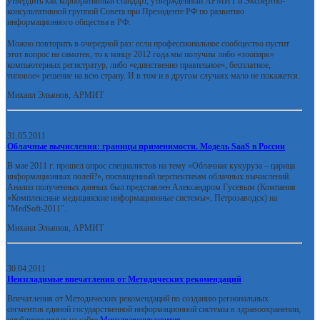
утвердить как корпоративный стандарт, утвержденный АРМИТ и Экспертно-
консультативной группой Совета при Президенте РФ по развитию
информационного общества в РФ.
Можно повторить в очередной раз: если профессиональное сообщество пустит
этот вопрос на самотек, то к концу 2012 года мы получим либо «зоопарк»
компьютерных регистратур, либо «единственно правильное», бесплатное,
типовое» решение на всю страну. И в том и в другом случаях мало не покажется.
Михаил Эльянов, АРМИТ
31.05.2011
Облачные вычисления: границы применимости. Модель SaaS в России
В мае 2011 г. прошел опрос специалистов на тему «Облачная кукуруза – царица
информационных полей?», посвященный перспективам облачных вычислений.
Анализ полученных данных был представлен Александром Гусевым (Компания
«Комплексные медицинские информационные системы», Петрозаводск) на
"MedSoft-2011".
Михаил Эльянов, АРМИТ
30.04.2011
Неизгладимые впечатления от Методических рекомендаций
Впечатления от Методических рекомендаций по созданию региональных
сегментов единой государственной информационной системы в здравоохранении,