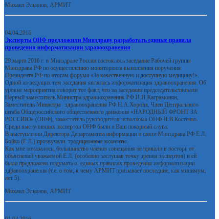
Михаил Эльянов, АРМИТ
04.04.2016
Эксперты ОНФ предложили Минздраву разработать единые правила
проведения информатизации здравоохранения
29 марта 2016 г. в Минздраве России состоялось заседание Рабочей группы
Минздрава РФ по осуществлению мониторинга выполнения поручения
Президента РФ по итогам форума «За качественную и доступную медицину!».
Одной из ведущих тем заседания являлась информатизация здравоохранения. Об
уровне мероприятия говорит тот факт, что на заседании председательствовали
Первый заместитель Министра здравоохранения РФ И.Н.Каграмонян,
Заместитель Министра здравоохранения РФ Н.А.Хорова, Член Центрального
штаба Общероссийского общественного движения «НАРОДНЫЙ ФРОНТ ЗА
РОССИЮ» (ОНФ), заместитель руководителя исполкома ОНФ Н.В.Костенко.
Среди выступивших экспертов ОНФ были и Ваш покорный слуга.
В выступлении Директора Департамента информации и связи Минздрава РФ Е.Л.
Бойко (Е.Л.) прозвучали традиционные моменты.
Как мне показалось, большинство членов совещания не пришли в восторг от
объяснений уважаемой Е.Л. (особенно заслушав точку зрения экспертов) и ей
было предложено подумать о единых правилах проведения информатизации
здравоохранения (т.е. о том, к чему АРМИТ призывает последние, как минимум,
лет 5).
Михаил Эльянов, АРМИТ