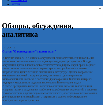
Устав
Обзоры, обсуждения,
аналитика
16.02.2017
Статья "О телемедицине "пациент-врач"
В течение всего 2016 г. активно обсуждались законодательные инициативы по
включению телемедицины в повседневную медицинскую практику. В ходе
обсуждения кроме классического сегмента телемедицины «врач-врач» выделен
также сегмент телемедицины «пациент-врач», который является новым
направлением, практически не описанным в литературе. Данное направление
охватывает широкий спектр вопросов, связанных с дистанционным
взаимодействием человека с системой здравоохранения (включая интернет-
медицину, медицинские гаджеты, персональный мониторинг и др.).
В статье предпринята попытка целостного описания сегмента телемедицины
«пациент- врач» с выделением наиболее востребованных технологий, а также их
технологических и организационных особенностей, обеспечивающих включение
дистанционных взаимодействий с пациентом в единое информационное
пространство здравоохранения.