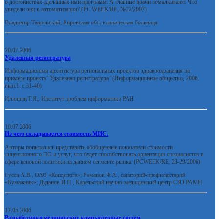
о достоинствах сделанных ими программ. А главные врачи помалкивают. Что
увидели они в автоматизации? (PC WEEK/RE, №22/2007)
Владимир Тавровский, Кировская обл. клиническая больница
20.07.2006
Удаленная регистратура
Информационная архитектура региональных проектов здравоохранения на
примере проекта "Удаленная регистратура" (Информационное общество, 2006,
вып.1, с 31-40)
Илюшин Г.Я., Институт проблем информатики РАН
10.07.2006
Из чего складывается стоимость МИС.
Авторы попытались представить обобщенные показатели стоимости
лицензионного ПО и услуг, что будет способствовать ориентации специалистов в
сфере ценовой политики на данном сегменте рынка. (PCWEEK/RE, 28-29/2006)
Гусев А.В., ОАО «Кондопога»; Романов Ф.А., санаторий-профилакторий
«Бумажник»; Дуданов И.П., Карельский научно-медицинский центр СЗО РАМН
17.05.2006
Разработчики медицинских компьютерных систем