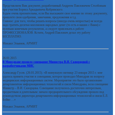
Представляем Вам документ, разработанный Андреем Павловичем Столбовым
при участии Бориса Аркадьевича Кобринского.
Будем очень признательны, если Вы выскажите свое мнение по этому документу,
пришлете свои одобрения, замечания, предложения и т.д.
Главное: для того, чтобы решать вопросы (иногда очень непростые) не всегда
надо тратить десятки миллионов народных денег (то есть и наших с Вами) с
нулевым конечным результатом, а следует привлекать к работе
ПРОФЕССИОНАЛОВ. Кстати, Андрей Павлович делал эту работу
БЕСПЛАТНО.
Михаил Эльянов, АРМИТ
26.01.2015
В Минздраве прошло совещание Министра В.И. Скворцовой с
разработчиками МИС
Александр Гусев. (26.01.2015). «В минувшую пятницу 23 января 2015 г. мне
удалось принять участие в совещании, которое проводил Минздрав по вопросу
медицинских информационных систем. Мероприятие это было организовано
департаментом информационных технологий и связи Минздрава, вела совещание
Министр – В.И. Скворцова. Совещание получилось достаточно интересным,
предметным и длительным: начало предварительного обсуждения прошло под
руководством директора департамента информационных технологий и связи Е.Л.
Бойко …»
Михаил Эльянов, АРМИТ