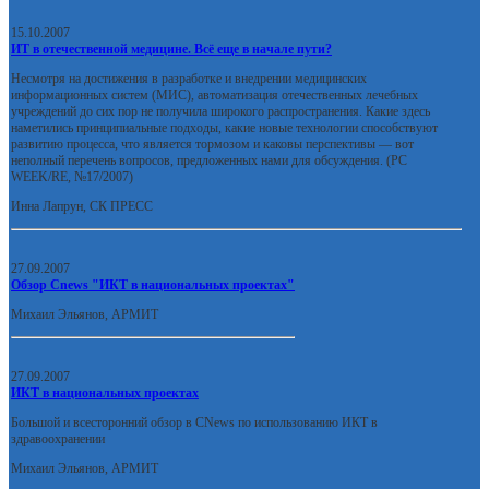
15.10.2007
ИТ в отечественной медицине. Всё еще в начале пути?
Несмотря на достижения в разработке и внедрении медицинских
информационных систем (МИС), автоматизация отечественных лечебных
учреждений до сих пор не получила широкого распространения. Какие здесь
наметились принципиальные подходы, какие новые технологии способствуют
развитию процесса, что является тормозом и каковы перспективы — вот
неполный перечень вопросов, предложенных нами для обсуждения. (PC
WEEK/RE, №17/2007)
Инна Лапрун, СК ПРЕСС
27.09.2007
Обзор Cnews "ИКТ в национальных проектах"
Михаил Эльянов, АРМИТ
27.09.2007
ИКТ в национальных проектах
Большой и всесторонний обзор в CNews по использованию ИКТ в
здравоохранении
Михаил Эльянов, АРМИТ