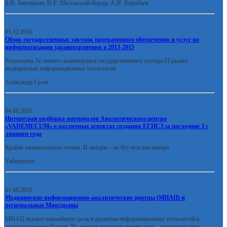
Б.В. Зингерман, Н.Е. Шкловский-Корди, А.И. Воробьев
05.12.2016
Обзор государственных закупок программного обеспечения и услуг по
информатизации здравоохранения в 2013-2015
Результаты 3х летнего мониторинга государственного сектора IT-рынка
медицинских информационных технологий
Александр Гусев
04.08.2016
Интересная подборка материалов Аналитического центра
«VADEMECUM» о различных аспектах создания ЕГИСЗ за последние 3 с
лишним года
Крайне занимательное чтение. И авторы – не без чувства юмора
Vademecum
01.08.2016
Медицинские информационно-аналитические центры (МИАЦ) и
региональные Минздравы
МИАЦ играют важнейшую роль в развитии информационных технологий в
здравоохранении России. Во многих регионах именно они – движущая сила