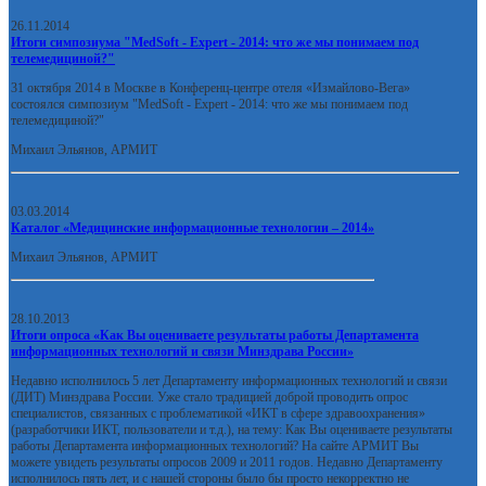
26.11.2014
Итоги симпозиума "MedSoft - Expert - 2014: что же мы понимаем под
телемедициной?"
31 октября 2014 в Москве в Конференц-центре отеля «Измайлово-Вега»
состоялся симпозиум "MedSoft - Expert - 2014: что же мы понимаем под
телемедициной?"
Михаил Эльянов, АРМИТ
03.03.2014
Каталог «Медицинские информационные технологии – 2014»
Михаил Эльянов, АРМИТ
28.10.2013
Итоги опроса «Как Вы оцениваете результаты работы Департамента
информационных технологий и связи Минздрава России»
Недавно исполнилось 5 лет Департаменту информационных технологий и связи
(ДИТ) Минздрава России. Уже стало традицией доброй проводить опрос
специалистов, связанных с проблематикой «ИКТ в сфере здравоохранения»
(разработчики ИКТ, пользователи и т.д.), на тему: Как Вы оцениваете результаты
работы Департамента информационных технологий? На сайте АРМИТ Вы
можете увидеть результаты опросов 2009 и 2011 годов. Недавно Департаменту
исполнилось пять лет, и с нашей стороны было бы просто некорректно не