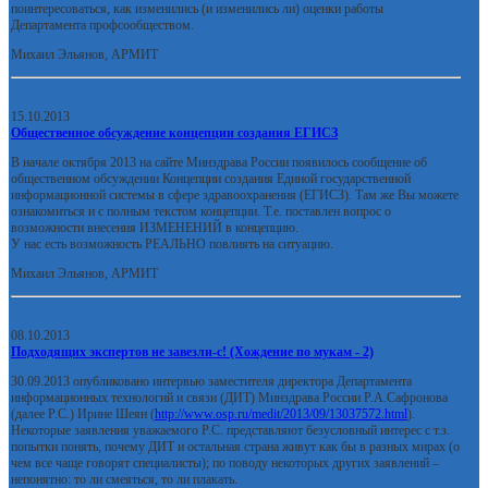
поинтересоваться, как изменились (и изменились ли) оценки работы
Департамента профсообществом.
Михаил Эльянов, АРМИТ
15.10.2013
Общественное обсуждение концепции создания ЕГИСЗ
В начале октября 2013 на сайте Минздрава России появилось сообщение об
общественном обсуждении Концепции создания Единой государственной
информационной системы в сфере здравоохранения (ЕГИСЗ). Там же Вы можете
ознакомиться и с полным текстом концепции. Т.е. поставлен вопрос о
возможности внесения ИЗМЕНЕНИЙ в концепцию.
У нас есть возможность РЕАЛЬНО повлиять на ситуацию.
Михаил Эльянов, АРМИТ
08.10.2013
Подходящих экспертов не завезли-с! (Хождение по мукам - 2)
30.09.2013 опубликовано интервью заместителя директора Департамента
информационных технологий и связи (ДИТ) Минздрава России Р.А.Сафронова
(далее Р.С.) Ирине Шеян (
http://www.osp.ru/medit/2013/09/13037572.html
).
Некоторые заявления уважаемого Р.С. представляют безусловный интерес с т.з.
попытки понять, почему ДИТ и остальная страна живут как бы в разных мирах (о
чем все чаще говорят специалисты); по поводу некоторых других заявлений –
непонятно: то ли смеяться, то ли плакать.