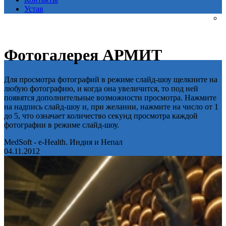
Устав
Фотогалерея АРМИТ
Для просмотра фотографий в режиме слайд-шоу щелкните на
любую фотографию, и когда она увеличится, то под ней
появятся дополнительные возможности просмотра. Нажмите
на надпись слайд-шоу и, при желании, нажмите на число от 1
до 5, что означает количество секунд просмотра каждой
фотографии в режиме слайд-шоу.
MedSoft - e-Health. Индия и Непал
04.11.2012