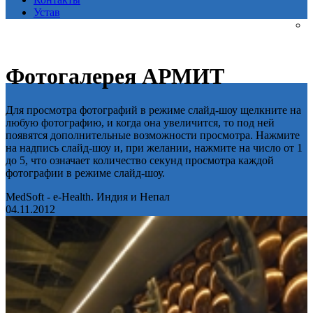
Устав
Фотогалерея АРМИТ
Для просмотра фотографий в режиме слайд-шоу щелкните на
любую фотографию, и когда она увеличится, то под ней
появятся дополнительные возможности просмотра. Нажмите
на надпись слайд-шоу и, при желании, нажмите на число от 1
до 5, что означает количество секунд просмотра каждой
фотографии в режиме слайд-шоу.
MedSoft - e-Health. Индия и Непал
04.11.2012