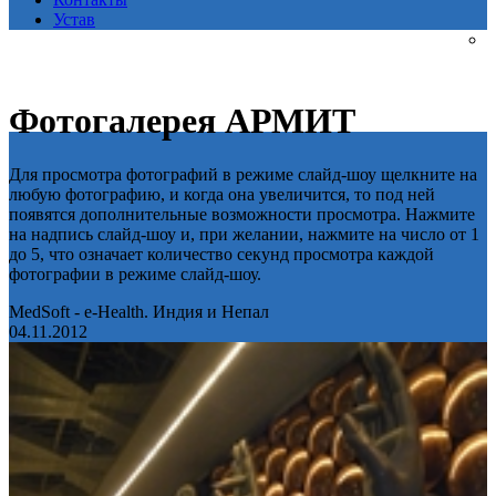
Устав
Фотогалерея АРМИТ
Для просмотра фотографий в режиме слайд-шоу щелкните на
любую фотографию, и когда она увеличится, то под ней
появятся дополнительные возможности просмотра. Нажмите
на надпись слайд-шоу и, при желании, нажмите на число от 1
до 5, что означает количество секунд просмотра каждой
фотографии в режиме слайд-шоу.
MedSoft - e-Health. Индия и Непал
04.11.2012