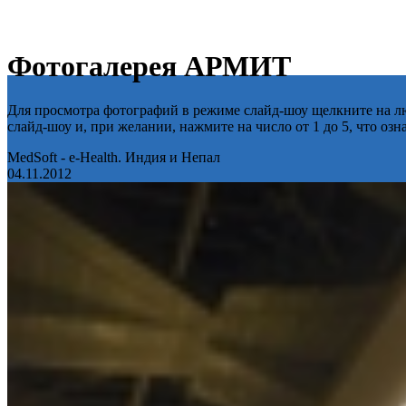
Фотогалерея АРМИТ
Для просмотра фотографий в режиме слайд-шоу щелкните на лю
слайд-шоу и, при желании, нажмите на число от 1 до 5, что оз
MedSoft - e-Health. Индия и Непал
04.11.2012