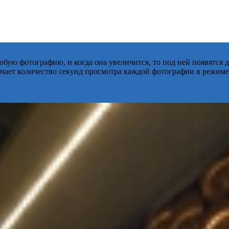
бую фотографию, и когда она увеличится, то под ней появятся
начает количество секунд просмотра каждой фотографии в режиме