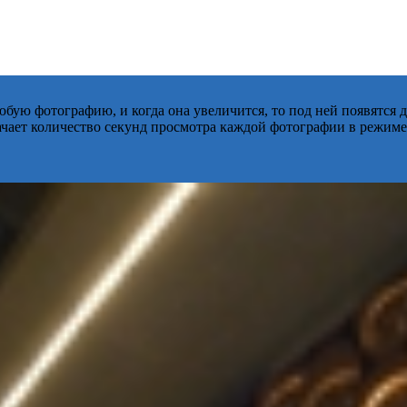
бую фотографию, и когда она увеличится, то под ней появятся
начает количество секунд просмотра каждой фотографии в режиме