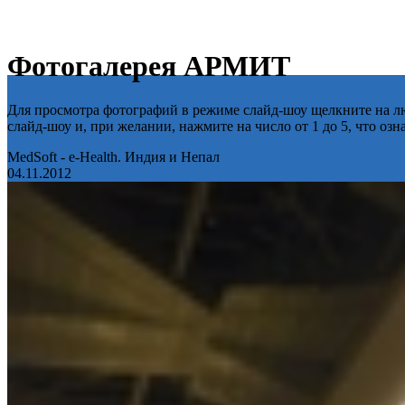
Фотогалерея АРМИТ
Для просмотра фотографий в режиме слайд-шоу щелкните на лю
слайд-шоу и, при желании, нажмите на число от 1 до 5, что оз
MedSoft - e-Health. Индия и Непал
04.11.2012