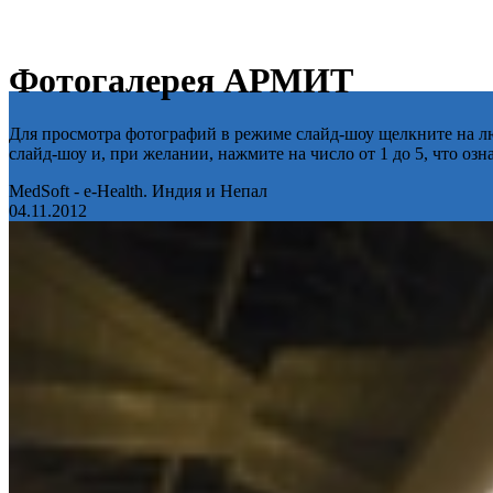
Фотогалерея АРМИТ
Для просмотра фотографий в режиме слайд-шоу щелкните на лю
слайд-шоу и, при желании, нажмите на число от 1 до 5, что оз
MedSoft - e-Health. Индия и Непал
04.11.2012