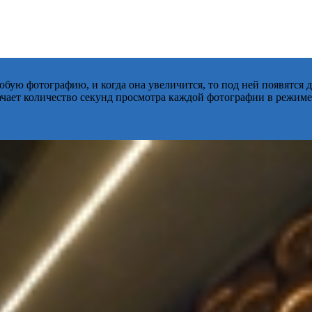
бую фотографию, и когда она увеличится, то под ней появятся
начает количество секунд просмотра каждой фотографии в режиме