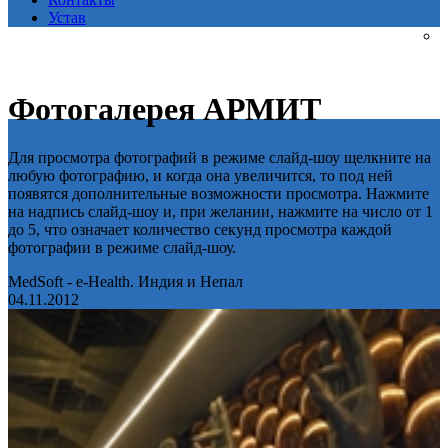
Устав
Фотогалерея АРМИТ
Для просмотра фотографий в режиме слайд-шоу щелкните на
любую фотографию, и когда она увеличится, то под ней
появятся дополнительные возможности просмотра. Нажмите
на надпись слайд-шоу и, при желании, нажмите на число от 1
до 5, что означает количество секунд просмотра каждой
фотографии в режиме слайд-шоу.
MedSoft - e-Health. Индия и Непал
04.11.2012