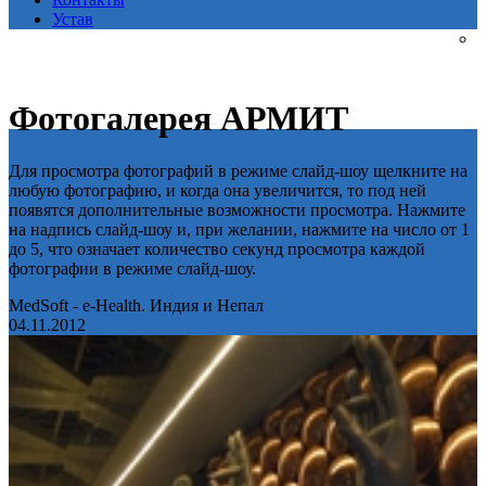
Устав
Фотогалерея АРМИТ
Для просмотра фотографий в режиме слайд-шоу щелкните на
любую фотографию, и когда она увеличится, то под ней
появятся дополнительные возможности просмотра. Нажмите
на надпись слайд-шоу и, при желании, нажмите на число от 1
до 5, что означает количество секунд просмотра каждой
фотографии в режиме слайд-шоу.
MedSoft - e-Health. Индия и Непал
04.11.2012