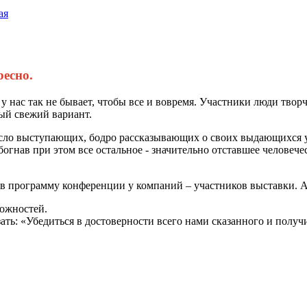
ая
ресно.
у нас так не бывает, чтобы все и вовремя. Участники люди тво
ый свежий вариант.
ло выступающих, бодро рассказывающих о своих выдающихся ус
обогнав при этом все остальное - значительно отставшее человеч
в программу конференции у компаний – участников выставки. 
ожностей.
зать: «Убедиться в достоверности всего нами сказанного и по