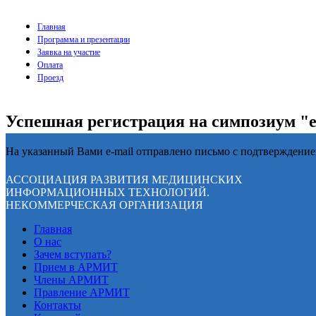
Главная
Программа и презентации
Заявка на участие
Оплата
Проезд
Успешная регистрация на симпозиум "e
На указанный Вами e-mail отправлено письмо с подтверждени
АССОЦИАЦИЯ РАЗВИТИЯ МЕДИЦИНСКИХ
ИНФОРМАЦИОННЫХ ТЕХНОЛОГИЙ.
НЕКОММЕРЧЕСКАЯ ОРГАНИЗАЦИЯ
Главная
О нас
Зачем вступать?
Прием в АРМИТ
Члены АРМИТ
Правление АРМИТ
Контакты