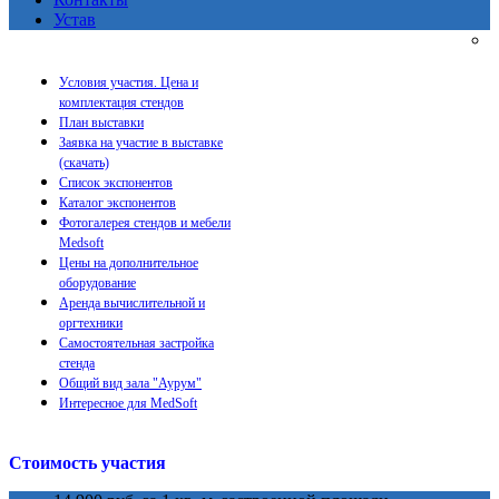
Устав
Условия участия. Цена и
комплектация стендов
План выставки
Заявка на участие в выставке
(скачать)
Список экспонентов
Каталог экспонентов
Фотогалерея стендов и мебели
Medsoft
Цены на дополнительное
оборудование
Аренда вычислительной и
оргтехники
Самостоятельная застройка
стенда
Общий вид зала "Аурум"
Интересное для MedSoft
Стоимость участия