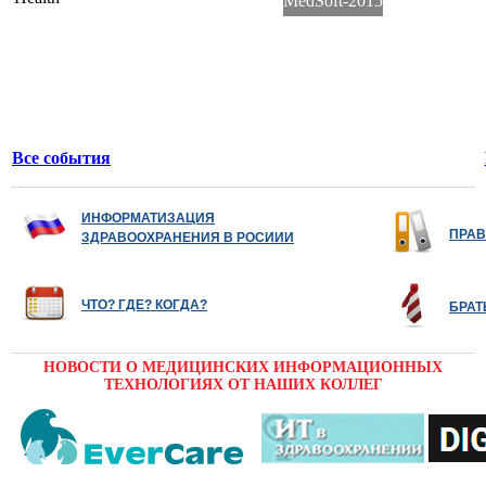
MedSoft-2015
Все события
ИНФОРМАТИЗАЦИЯ
ПРАВ
ЗДРАВООХРАНЕНИЯ В РОСИИИ
ЧТО? ГДЕ? КОГДА?
БРАТ
НОВОСТИ О МЕДИЦИНСКИХ ИНФОРМАЦИОННЫХ
ТЕХНОЛОГИЯХ ОТ НАШИХ КОЛЛЕГ