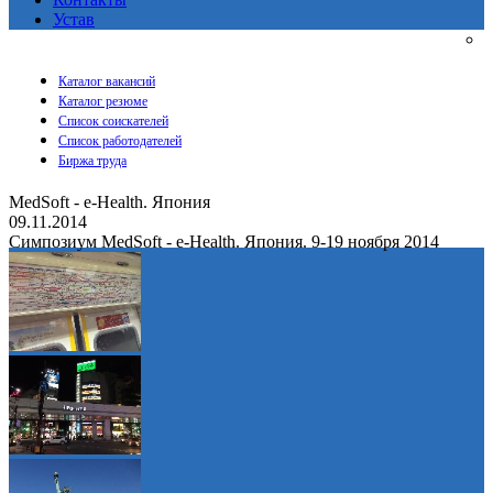
Устав
Каталог вакансий
Каталог резюме
Список соискателей
Список работодателей
Биржа труда
MedSoft - e-Health. Япония
09.11.2014
Симпозиум MedSoft - e-Health. Япония. 9-19 ноября 2014