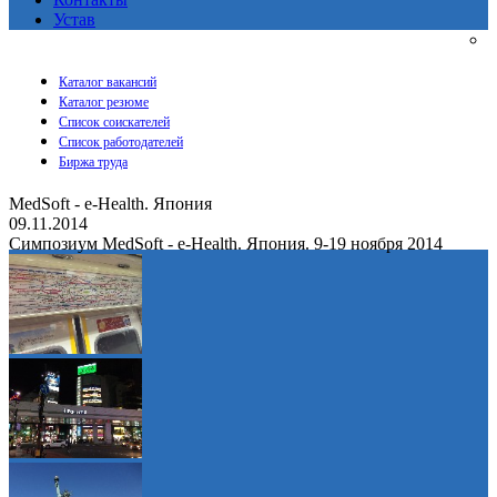
Устав
Каталог вакансий
Каталог резюме
Список соискателей
Список работодателей
Биржа труда
MedSoft - e-Health. Япония
09.11.2014
Симпозиум MedSoft - e-Health. Япония. 9-19 ноября 2014