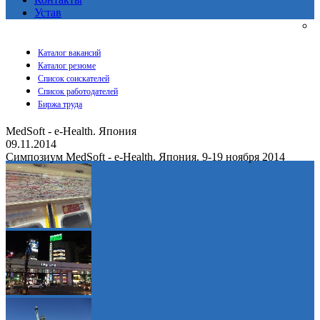
Устав
Каталог вакансий
Каталог резюме
Список соискателей
Список работодателей
Биржа труда
MedSoft - e-Health. Япония
09.11.2014
Симпозиум MedSoft - e-Health. Япония. 9-19 ноября 2014