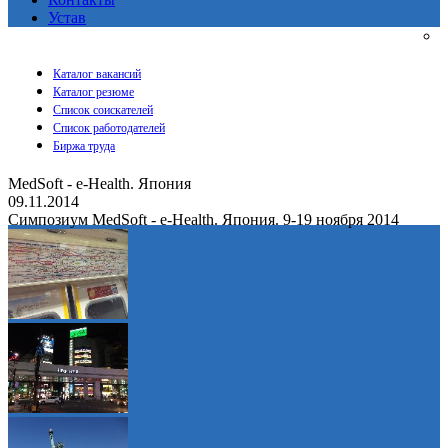
Устав
Каталог вакансий
Каталог резюме
Список соискателей
Список работодателей
Биржа труда
MedSoft - e-Health. Япония
09.11.2014
Симпозиум MedSoft - e-Health. Япония. 9-19 ноября 2014