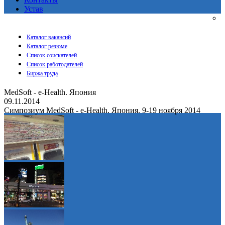
Устав
Каталог вакансий
Каталог резюме
Список соискателей
Список работодателей
Биржа труда
MedSoft - e-Health. Япония
09.11.2014
Симпозиум MedSoft - e-Health. Япония. 9-19 ноября 2014