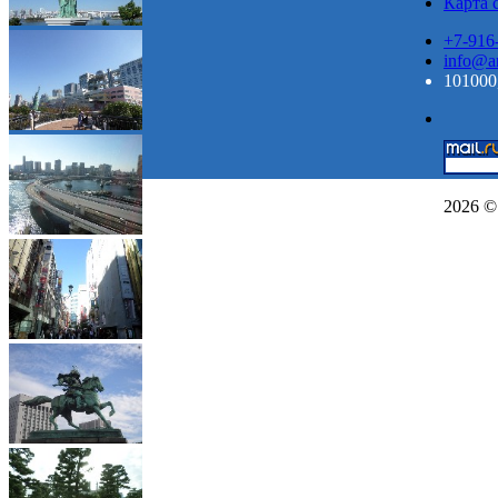
Карта 
+7-916
info@ar
101000,
2026 ©