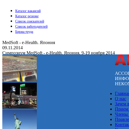
Каталог вакансий
Каталог резюме
Список соискателей
Список работодателей
Биржа труда
MedSoft - e-Health. Япония
09.11.2014
Симпозиум MedSoft - e-Health. Япония. 9-19 ноября 2014
АССО
ИНФО
НЕКО
Главна
О нас
Зачем 
Прием
Члены
Правл
Конта