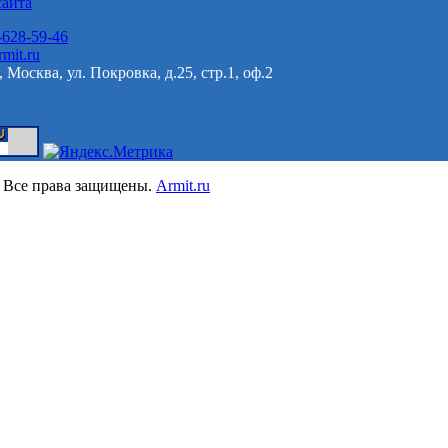
сайта
-628-59-46
mit.ru
 Москва, ул. Покровка, д.25, стр.1, оф.2
 Все права защищены.
Armit.ru