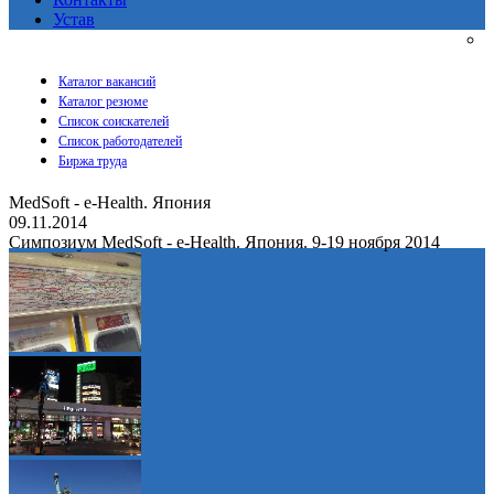
Устав
Каталог вакансий
Каталог резюме
Список соискателей
Список работодателей
Биржа труда
MedSoft - e-Health. Япония
09.11.2014
Симпозиум MedSoft - e-Health. Япония. 9-19 ноября 2014