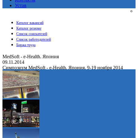
Устав
Каталог вакансий
Каталог резюме
Список соискателей
Список работодателей
Биржа труда
MedSoft - e-Health. Япония
09.11.2014
Симпозиум MedSoft - e-Health. Япония. 9-19 ноября 2014